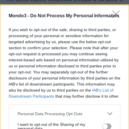
tutela degli interessi del settore e dei cittadini, riservandosi di
intraprendere ulteriori azioni legali su eventuali profili
Mondo3 -
Do Not Process My Personal Information
amministrativi e penali della questione.
If you wish to opt-out of the sale, sharing to third parties, or
processing of your personal or sensitive information for
CONDIVIDI QUESTO ARTICOLO:
targeted advertising by us, please use the below opt-out
E-mail
LinkedIn
Facebook
section to confirm your selection. Please note that after your
opt-out request is processed you may continue seeing
X
Mastodon
Telegram
interest-based ads based on personal information utilized by
us or personal information disclosed to third parties prior to
WhatsApp
Stampa
Altro
your opt-out. You may separately opt-out of the further
disclosure of your personal information by third parties on the
IAB’s list of downstream participants. This information may
also be disclosed by us to third parties on the
IAB’s List of
Downstream Participants
that may further disclose it to other
third parties.
LE MIGLIORI OFFERTE AMAZON
Personal Data Processing Opt Outs
I want to opt-out of the Sharing of my
personal data.