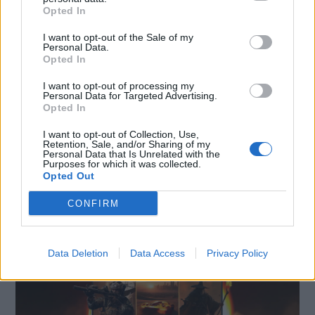
Opted In
I want to opt-out of the Sale of my
Personal Data.
Opted In
I want to opt-out of processing my
Personal Data for Targeted Advertising.
Opted In
I want to opt-out of Collection, Use,
Retention, Sale, and/or Sharing of my
Personal Data that Is Unrelated with the
Purposes for which it was collected.
SMARTPHONE E NON SOLO: TECNOGAZZETTA
Opted Out
AGON BY AOC PRESENTA IL NUOVO MONITOR
CONFIRM
CON 3 REFRESH RATE: ECCO IL GAMING
CQ32G4ZA
Data Deletion
Data Access
Privacy Policy