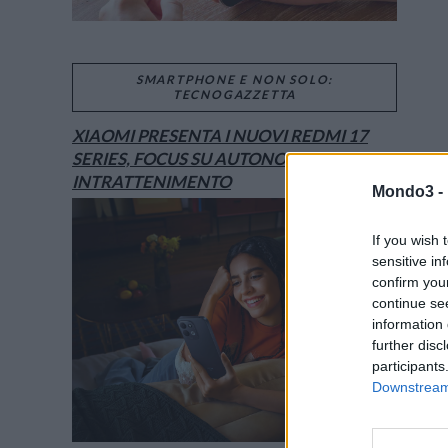
SMARTPHONE E NON SOLO:
TECNOGAZZETTA
XIAOMI PRESENTA I NUOVI REDMI 17
SERIES, FOCUS SU AUTONOMIA E
INTRATTENIMENTO
Mondo3 -
If you wish 
sensitive in
confirm you
continue se
information 
further disc
participants
Downstream 