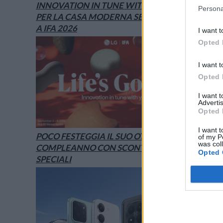
INNOVATION IN TUNE WITH YOU: L’AI
Persona
PER LA CASA MODERNA SECONDO LG È
A IFA 2026
I want t
Opted 
I want t
Opted 
I want 
Advertis
Opted 
I want t
POCO FESTEGGIA IL SUO OTTAVO
of my P
was col
COMPLEANNO CON SCONTI E OFFERTE
Opted 
SPECIALI