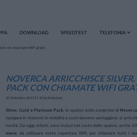
PPA
DOWNLOAD
SPEEDTEST
TELEFONIA
ack con chiamate WiFi gratis
NOVERCA ARRICCHISCE SILVER,
PACK CON CHIAMATE WIFI GRA
10 Settembre 2013 17:31
by Redazione
Silver, Gold e Platinum Pack
, le opzioni
tutto compreso
di
Nòverca
navigare in Internet in mobilità a costi davvero vantaggiosi, si arric
novità. Da oggi, infatti, sono inclusi nel costo delle opzioni, anche 2
mese
, da utilizzare sotto copertura Wifi, per chiamare tutti i nume