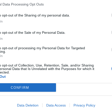
Servizio Noverca+ – la SIM diventa virtuale
l Data Processing Opt Outs
o opt-out of the Sharing of my personal data.
Dopo aver presentato l’innovativa app, Nòverca continua a proporre sol
In
particolare attenzione alla semplicità di utilizzo dei propri servizi.
o opt-out of the Sale of my Personal Data.
Nòverca+
è la pioneristica applicazione appena lanciata da Nòverca,
In
SIM con 4 principali vantaggi:
to opt-out of processing my Personal Data for Targeted
ing.
In
abbattere i costi di roaming con offerte dedicate;
rendere uniche e più complete le offerte mobili includendo minuti
o opt-out of Collection, Use, Retention, Sale, and/or Sharing
ersonal Data that Is Unrelated with the Purposes for which it
essere raggiunti sul proprio numero in Italia e all’estero anche in
lected.
Out
trasformare il proprio iPod, iPad in un telefono e lo smartphone in
CONFIRM
Aggiornamento del 11/09/2013: Nòverca comunica che i 200 min
indicato nel comunicato originale.
Data Deletion
Data Access
Privacy Policy
CONDIVIDI QUESTO ARTICOLO: