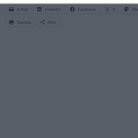
E-mail
LinkedIn
Facebook
X
Ma
Stampa
Altro