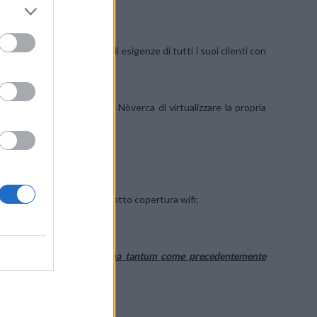
uzioni studiate sulle reali esigenze di tutti i suoi clienti con
 che permette agli utenti Nòverca di virtualizzare la propria
 wifi con Nòverca+;
 assenza di rete mobile se sotto copertura wifi;
 dual SIM sotto rete wifi.
uti sono mensili e non una tantum come precedentemente