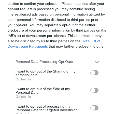
soglia mensile inclusa nell’offerta il traffico voce sarà tariffato 16
section to confirm your selection. Please note that after your
cent/min; gli SMS 12 cent/SMS; il traffico internet 50 cent/MB
opt-out request is processed you may continue seeing
interest-based ads based on personal information utilized by
con tariffazione in base ai reali Kbyte consumati in caso.
us or personal information disclosed to third parties prior to
your opt-out. You may separately opt-out of the further
Tutti i dettagli sulla meccanica e sulle condizioni della
disclosure of your personal information by third parties on the
promozione “Porta un amico in
PosteMobile
” sono disponibili sul
IAB’s list of downstream participants. This information may
also be disclosed by us to third parties on the
IAB’s List of
sito
www.postemobile.it
Downstream Participants
that may further disclose it to other
third parties.
Personal Data Processing Opt Outs
CONDIVIDI QUESTO ARTICOLO:
I want to opt-out of the Sharing of my
personal data.
E-mail
LinkedIn
Facebook
Opted In
I want to opt-out of the Sale of my
X
Mastodon
Telegram
Personal Data.
Opted In
WhatsApp
Stampa
Altro
I want to opt-out of processing my
Personal Data for Targeted Advertising.