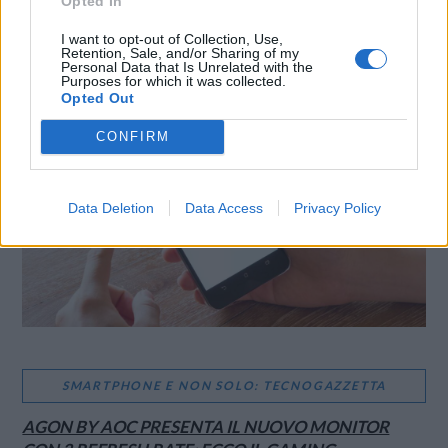
Opted In
I want to opt-out of Collection, Use,
Retention, Sale, and/or Sharing of my
Personal Data that Is Unrelated with the
LE MIGLIORI OFFERTE AMAZON
Purposes for which it was collected.
Opted Out
CONFIRM
Data Deletion
Data Access
Privacy Policy
SMARTPHONE E NON SOLO: TECNOGAZZETTA
AGON BY AOC PRESENTA IL NUOVO MONITOR