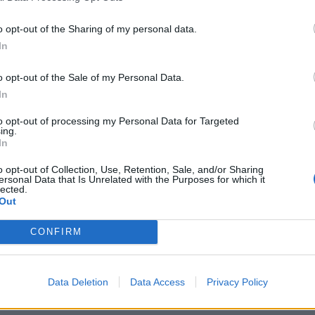
accesso radio TIM, con oltre 200.000 abbonati. La partnership con Ty
SMS, ricavi da traffico OTT che secondo Mobile Squared avranno un valor
o opt-out of the Sharing of my personal data.
In
Claudio Carnevale, amministratore 
o opt-out of the Sale of my Personal Data.
“Essere il primo e unico punto di 
In
un’innovativa opportunità di ca
finanziarie di tali servizi sono a 
to opt-out of processing my Personal Data for Targeted
ing.
revenue share tangibile rappresenta un passo naturale e un modo se
In
o opt-out of Collection, Use, Retention, Sale, and/or Sharing
Il CEO di TynTec, Jochen Dose, ha affermato: “Questa partnership d
ersonal Data that Is Unrelated with the Purposes for which it
lected.
opportunità di reddito aggiuntive disponibili sul mercato OTT.
Out
Gli operatori MVNO con accesso alla rete mobile principale poss
CONFIRM
dell’utenza per i servizi OTT come la telefonia VoIP e le altre comun
con TynTec, Nòverca ha ora la possibilità di ottenere ricavi dal volum
Data Deletion
Data Access
Privacy Policy
ai dispositivi mobili”.