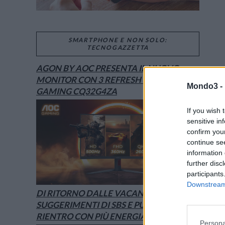
SMARTPHONE E NON SOLO:
TECNOGAZZETTA
AGON BY AOC PRESENTA IL NUOVO
MONITOR CON 3 REFRESH RATE: ECCO IL
Mondo3 -
GAMING CQ32G4ZA
If you wish 
sensitive in
confirm you
continue se
information 
further disc
participants
Downstream 
DI RITORNO DALLE VACANZE? I
SUGGERIMENTI DI SBS E PURO PER UN
RIENTRO CON PIÙ ENERGIA
Persona