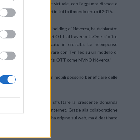
nTec fornirà all’operatore virtuale, con l’aggiunta di voce e
e di 8,4 miliardi di dollari in tutto il mondo entro il 2016.
delegato di Acotel Group, holding di Nòverca, ha dichiarato:
accesso italiano per i servizi OTT attraverso tt.One ci offre
pitalizzare su questo mercato in crescita. Le ricompense
volte poco chiare, invece lavorare con TynTec su un modello di
mplice per affrontare i servizi OTT come MVNO Nòverca.”
imostra come gli operatori mobili possono beneficiare delle
ono utilizzare tt.One per sfruttare la crescente domanda
icazioni mobili basate su Internet. Grazie alla collaborazione
e crescente di traffico che ha origine sul web, ma è destinato