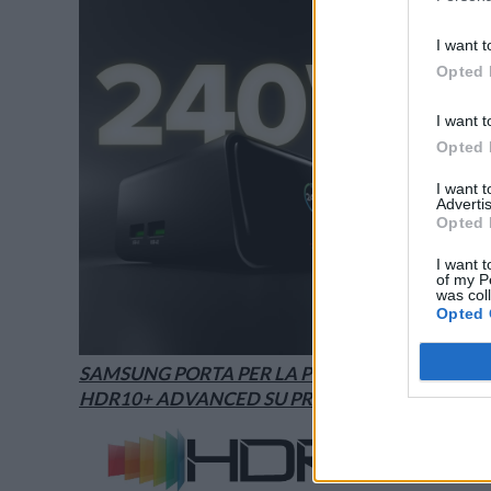
I want t
Opted 
I want t
Opted 
I want 
Advertis
Opted 
I want t
of my P
was col
Opted 
SAMSUNG PORTA PER LA PRIMA VOLTA
HDR10+ ADVANCED SU PRIME VIDEO