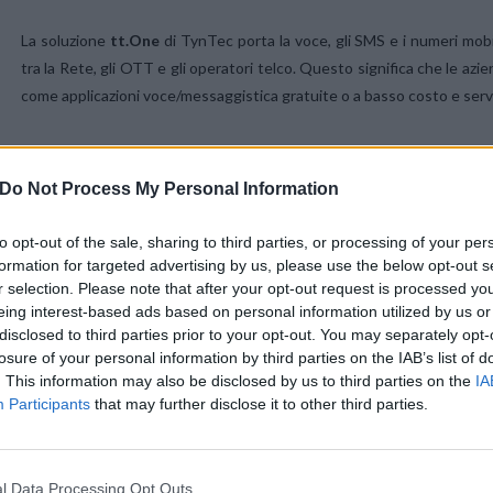
La soluzione
tt.One
di TynTec porta la voce, gli SMS e i numeri mob
tra la Rete, gli OTT e gli operatori telco. Questo significa che le azien
come applicazioni voce/messaggistica gratuite o a basso costo e servi
Tali servizi potrebbero raggiungere i 96 milioni di sottoscrittori di
attivare numeri di telefono mobili italiani per persone di tutto il mon
Do Not Process My Personal Information
turisti che visitano il paese di avere un numero di cellulare locale per
to opt-out of the sale, sharing to third parties, or processing of your per
formation for targeted advertising by us, please use the below opt-out s
r selection. Please note that after your opt-out request is processed y
eing interest-based ads based on personal information utilized by us or
disclosed to third parties prior to your opt-out. You may separately opt-
losure of your personal information by third parties on the IAB’s list of
. This information may also be disclosed by us to third parties on the
IA
Participants
that may further disclose it to other third parties.
Nòverca è l’unico
Full MVNO
in Italia, ovvero l’unico operatore a ge
l Data Processing Opt Outs