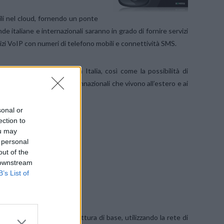
ili nel cloud, fornendo un ponte
de italiane e internazionali saranno in grado di fornire servizi
zi VoIP con numeri di telefono mobili e connettività SMS.
 utenza mobile presenti in Italia, così come la possibilità di
do: ciò consentirebbe ai connazionali che vivono all’estero e ai
 telefonate e SMS.
sonal or
ection to
ou may
 personal
out of the
 downstream
B’s List of
stire una propria infrastruttura di base, utilizzando la rete di