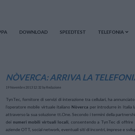
PPA
DOWNLOAD
SPEEDTEST
TELEFONIA
NÒVERCA: ARRIVA LA TELEFON
19 Novembre 2013 12:32
by Redazione
TynTec, fornitore di servizi di interazione tra cellulari, ha annuncia
l’operatore mobile virtuale italiano
Nòverca
per introdurre in Italia 
attraverso la sua soluzione tt.One. Secondo i termini della partnershi
dei
numeri mobili virtuali locali
, consentendo a TynTec di offrire 
aziende OTT, social network, eventuali siti di incontri, imprese e svilu