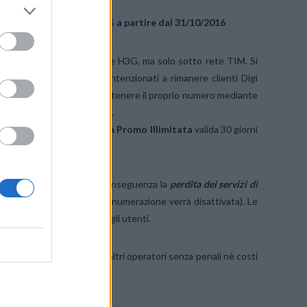
el servizio sotto rete H3G
a partire dal 31/10/2016
nicazione mobile sotto rete H3G, ma solo sotto rete TIM. Si
anti con copertura H3G intenzionati a rimanere clienti Digi
, potendo scegliere di mantenere il proprio numero mediante
tando la nuova numerazione.
bilità/migrazione riceverà la
Promo Illimitata
valida 30 giorni
1 ottobre 2016 avrà come conseguenza la
perdita dei servizi di
n possesso dell’utente (la numerazione verrà disattivata). Le
ntivi o penali a carico degli utenti.
edere la portabilità verso altri operatori senza penali nè costi