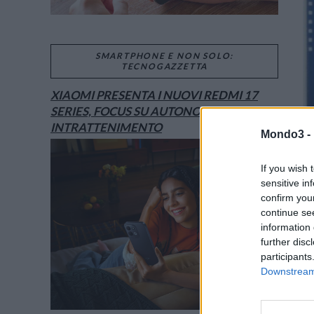
SMARTPHONE E NON SOLO:
TECNOGAZZETTA
XIAOMI PRESENTA I NUOVI REDMI 17
SERIES, FOCUS SU AUTONOMIA E
INTRATTENIMENTO
Mondo3 -
If you wish 
sensitive in
confirm you
continue se
information 
further disc
participants
Downstream 