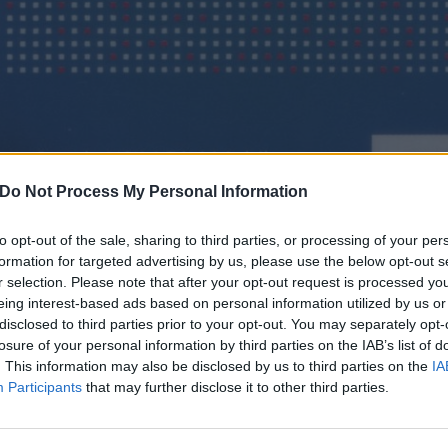
Do Not Process My Personal Information
to opt-out of the sale, sharing to third parties, or processing of your per
formation for targeted advertising by us, please use the below opt-out s
r selection. Please note that after your opt-out request is processed y
eing interest-based ads based on personal information utilized by us or
disclosed to third parties prior to your opt-out. You may separately opt-
DAL 31 OTTOBRE DIGI MOBILE LA
losure of your personal information by third parties on the IAB’s list of
. This information may also be disclosed by us to third parties on the
IA
ECCO COME CAMBIARE LE SIM
Participants
that may further disclose it to other third parties.
26 Luglio 2016 11:34
by Redazione