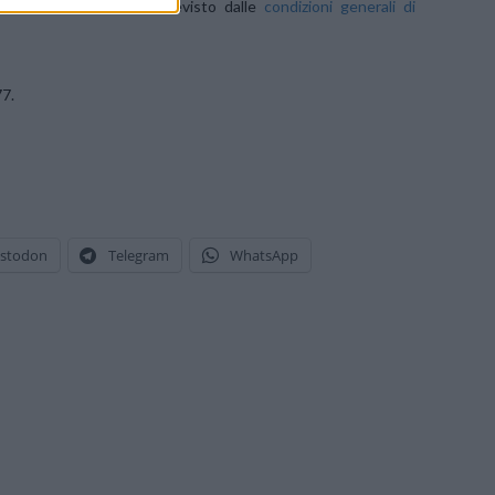
esiduo secondo quanto previsto dalle
condizioni generali di
77.
stodon
Telegram
WhatsApp