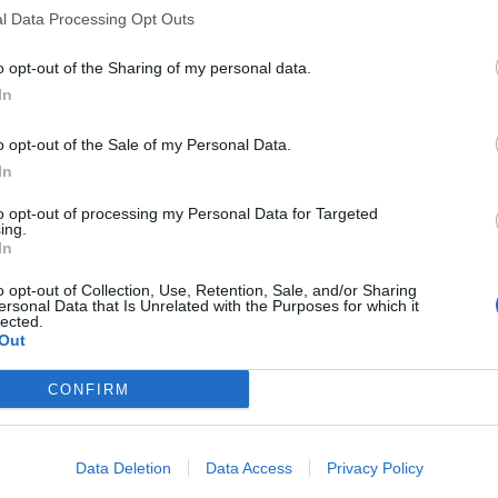
l Data Processing Opt Outs
Come già annunciato, Digi Mobil annuncia ai clienti la chiusura d
o opt-out of the Sharing of my personal data.
In
Dal 31 ottobre 2016 Digi Mobil non erogherà più il servizio di comu
invitano pertanto gli utenti in possesso delle vecchie schede oper
o opt-out of the Sale of my Personal Data.
Mobil a
ritirare gratis le nuove SIM
online
o presso i
Rivenditori DIGI
In
portabilità/migrazione (verso Digi Mobil con copertura TIM), o accet
In entrambi i casi l’utente che chiederà entro il 30 settembre la porta
to opt-out of processing my Personal Data for Targeted
ing.
dall’avvenuto passaggio.
In
o opt-out of Collection, Use, Retention, Sale, and/or Sharing
La mancata richiesta di migrazione/portabilità entro la data del 3
ersonal Data that Is Unrelated with the Purposes for which it
lected.
telefonia mobile in uso
, così come la
perdita definitiva del numero
i
Out
operazioni di cui sopra saranno effettuate senza addebito di costi aggiu
CONFIRM
Resta fermo il diritto dell’utente di recedere dal contratto e/o di richi
aggiuntivi.
Data Deletion
Data Access
Privacy Policy