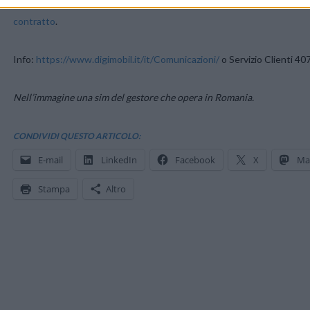
In ogni caso sarà possibile richiedere il rimborso del credito r
contratto
.
Info:
https://www.digimobil.it/it/Comunicazioni/
o Servizio Clienti 40
Nell’immagine una sim del gestore che opera in Romania.
CONDIVIDI QUESTO ARTICOLO:
E-mail
LinkedIn
Facebook
X
Ma
Stampa
Altro