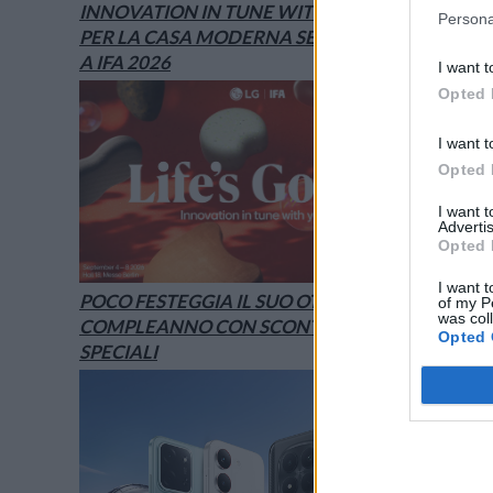
INNOVATION IN TUNE WITH YOU: L’AI
Persona
PER LA CASA MODERNA SECONDO LG È
A IFA 2026
I want t
Opted 
I want t
Opted 
I want 
Advertis
Opted 
I want t
POCO FESTEGGIA IL SUO OTTAVO
of my P
was col
COMPLEANNO CON SCONTI E OFFERTE
Opted 
SPECIALI