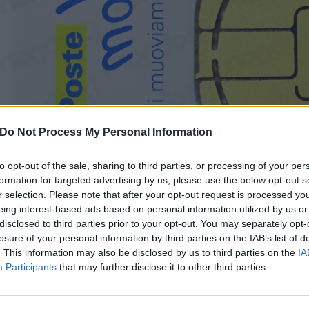
Do Not Process My Personal Information
to opt-out of the sale, sharing to third parties, or processing of your per
formation for targeted advertising by us, please use the below opt-out s
r selection. Please note that after your opt-out request is processed y
eing interest-based ads based on personal information utilized by us or
disclosed to third parties prior to your opt-out. You may separately opt-
SALDI POSTEMOBILE: L’OPZIONE
losure of your personal information by third parties on the IAB’s list of
. This information may also be disclosed by us to third parties on the
IA
SCONTATA… MA SOLO ONLINE
Participants
that may further disclose it to other third parties.
26 Gennaio 2018 13:13
by Redazione