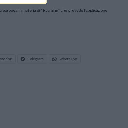
a europea in materia di “Roaming” che prevede l’applicazione
stodon
Telegram
WhatsApp