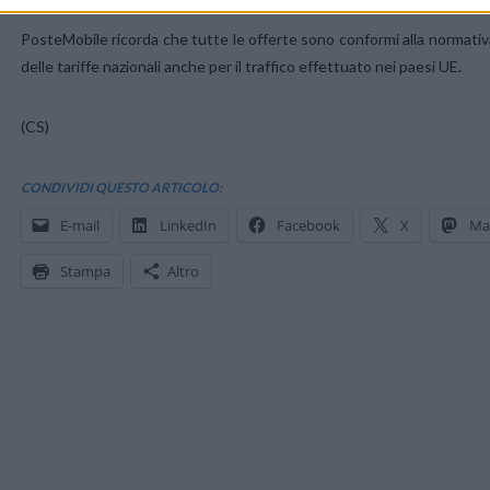
PosteMobile ricorda che tutte le offerte sono conformi alla normativ
delle tariffe nazionali anche per il traffico effettuato nei paesi UE.
(CS)
CONDIVIDI QUESTO ARTICOLO:
E-mail
LinkedIn
Facebook
X
Ma
Stampa
Altro