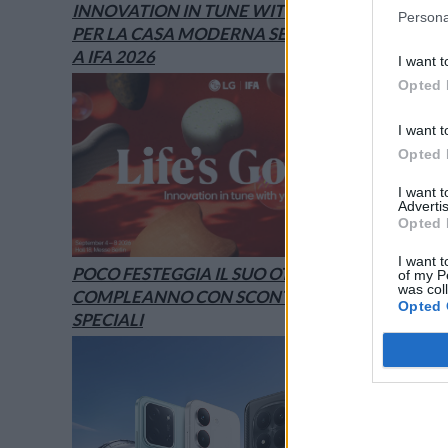
INNOVATION IN TUNE WITH YOU: L’AI
Persona
PER LA CASA MODERNA SECONDO LG È
A IFA 2026
I want t
Opted 
I want t
Opted 
I want 
Advertis
Opted 
I want t
POCO FESTEGGIA IL SUO OTTAVO
of my P
was col
COMPLEANNO CON SCONTI E OFFERTE
Opted 
SPECIALI