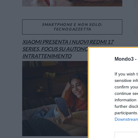
SMARTPHONE E NON SOLO:
TECNOGAZZETTA
XIAOMI PRESENTA I NUOVI REDMI 17
SERIES, FOCUS SU AUTONOMIA E
INTRATTENIMENTO
Mondo3 -
If you wish 
sensitive in
confirm you
continue se
information 
further disc
participants
Downstream 