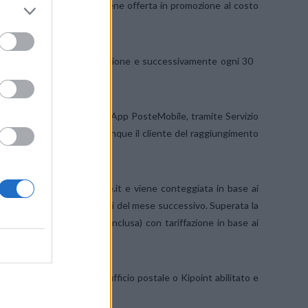
a dal sito postemobile.it viene offerta in promozione al costo
 SIM al momento dell’attivazione e successivamente ogni 30
 del sito postemobile.it, da App PosteMobile, tramite Servizio
160. Un SMS avviserà comunque il cliente del raggiungimento
e da APN wap.postemobile.it e viene conteggiata in base ai
 sono cumulabili con quelli del mese successivo. Superata la
ffata 50,41 cent/Mb (IVA inclusa) con tariffazione in base ai
14,90€/mese in qualsiasi ufficio postale o Kipoint abilitato e
0.