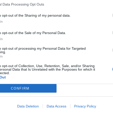
Fino al prossimo 28 febbraio, l’opzione dati “
Mobile 10 GB
” attivat
l Data Processing Opt Outs
mensile di
9,00€
anziché a 14,90€ (costo standard).
o opt-out of the Sharing of my personal data.
In
Il costo dell’opzione viene addebitato sul credito telefonico della
giorni.
o opt-out of the Sale of my Personal Data.
In
E’ possibile verificare i Mbyte ancora disponibili dall’Area Personale
to opt-out of processing my Personal Data for Targeted
Fai da Te al numero gratuito 40.12.12 o Servizio Clienti al numero 
ing.
della soglia di 10GB.
In
o opt-out of Collection, Use, Retention, Sale, and/or Sharing
La
navigazione internet
fa riferimento alle connessioni effettuat
ersonal Data that Is Unrelated with the Purposes for which it
lected.
Kbyte effettivamente consumati. I Mbyte non utilizzati nel mese non
Out
soglia di 10GB al mese inclusa nell’opzione, la navigazione sarà tari
Kbyte effettivamente consumati.
CONFIRM
L’opzione “
Mobile 10 GB
” può essere attivata al costo standard di 
Data Deletion
Data Access
Privacy Policy
disattivata gratuitamente contattando il Servizio Clienti al numero 16