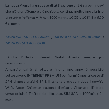
La nuova Promo ha un
costo di attivazione di 5 €
sia per i nuovi
che già clienti.Sempre più richiesta, continua inoltre fino alla fine
di ottobre l’
offerta MIA
con 1000 minuti, 10 GB e 10 SMS a 5,90
€ al mese.
MONDO3 SU TELEGRAM
|
MONDO3 SU INSTAGRAM
|
MONDO3 SU FACEBOOK
Anche l’offerta Internet Noitel diventa sempre più
conveniente.
A partire dal 5 di ottobre fino a fine anno è possibile
sottoscrivere
INTERNET PREMIUM
per i primi 6 mesi al costo di
29 € al mese anziché 39 €. Il canone prevede incluso il servizio
Wi-Fi, Voce, Chiamate nazionali illimitate, Chiamate illimitate
verso cellulari, Traffico dati Illimitato, SIM 8GB + 1000min x 24
mesi.