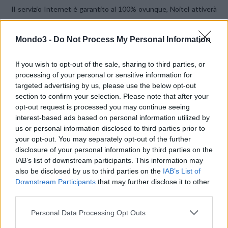
Il servizio Internet è garantito al 100% ovunque, Noitel attiverà
la migliore tecnologia disponibile presso la sede del cliente tra
Fibra, xDSL, Wireless e Satellitare sempre allo stesso prezzo.
Mondo3 -
Do Not Process My Personal Information
CS
If you wish to opt-out of the sale, sharing to third parties, or
processing of your personal or sensitive information for
CONDIVIDI QUESTO ARTICOLO:
targeted advertising by us, please use the below opt-out
E-mail
LinkedIn
Facebook
section to confirm your selection. Please note that after your
opt-out request is processed you may continue seeing
X
Mastodon
Telegram
interest-based ads based on personal information utilized by
us or personal information disclosed to third parties prior to
WhatsApp
Stampa
Altro
your opt-out. You may separately opt-out of the further
disclosure of your personal information by third parties on the
IAB’s list of downstream participants. This information may
also be disclosed by us to third parties on the
IAB’s List of
Downstream Participants
that may further disclose it to other
third parties.
LE MIGLIORI OFFERTE AMAZON
Personal Data Processing Opt Outs