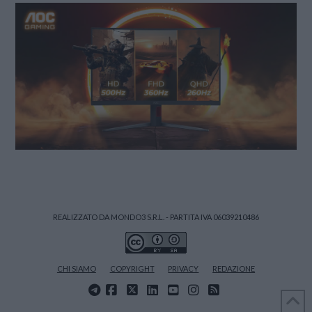
REALIZZATO DA MONDO3 S.R.L. - PARTITA IVA 06039210486
CHI SIAMO
COPYRIGHT
PRIVACY
REDAZIONE
FACEBOOK
X
LINKEDIN
YOUTUBE
INSTAGRAM
RSS