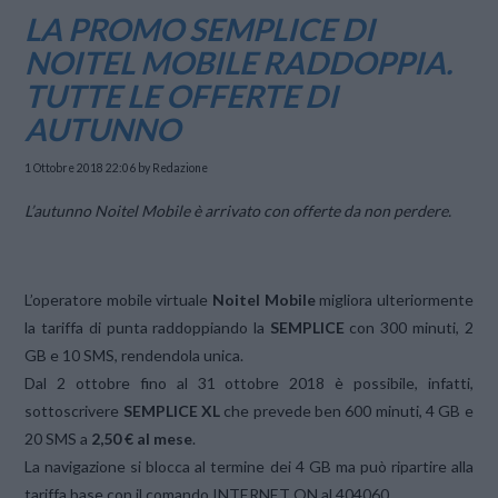
LA PROMO SEMPLICE DI
NOITEL MOBILE RADDOPPIA.
TUTTE LE OFFERTE DI
AUTUNNO
1 Ottobre 2018 22:06
by Redazione
L’autunno Noitel Mobile è arrivato con offerte da non perdere.
L’operatore mobile virtuale
Noitel Mobile
migliora ulteriormente
la tariffa di punta raddoppiando la
SEMPLICE
con 300 minuti, 2
GB e 10 SMS, rendendola unica.
Dal 2 ottobre fino al 31 ottobre 2018 è possibile, infatti,
sottoscrivere
SEMPLICE XL
che prevede ben 600 minuti, 4 GB e
20 SMS a
2,50 € al mese
.
La navigazione si blocca al termine dei 4 GB ma può ripartire alla
tariffa base con il comando INTERNET ON al 404060.