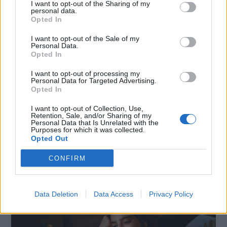
I want to opt-out of the Sharing of my
personal data.
Opted In
I want to opt-out of the Sale of my
Personal Data.
Opted In
I want to opt-out of processing my
Personal Data for Targeted Advertising.
Opted In
I want to opt-out of Collection, Use,
Retention, Sale, and/or Sharing of my
Personal Data that Is Unrelated with the
Purposes for which it was collected.
SMARTPHONE E NON SOLO: TECNOGAZZETTA
Opted Out
XIAOMI PRESENTA I NUOVI REDMI 17 SERIES,
CONFIRM
FOCUS SU AUTONOMIA E INTRATTENIMENTO
Data Deletion
Data Access
Privacy Policy