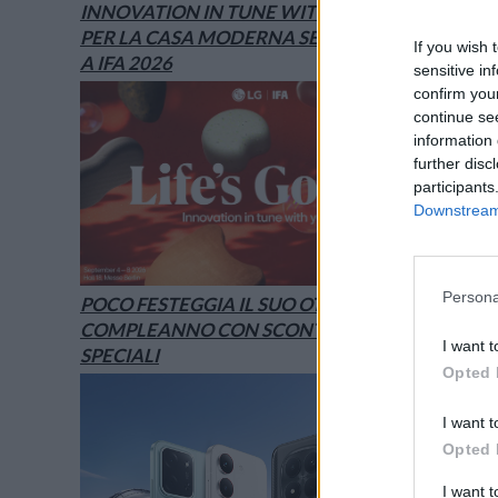
INNOVATION IN TUNE WITH YOU: L’AI
PER LA CASA MODERNA SECONDO LG È
If you wish 
A IFA 2026
sensitive in
confirm you
continue se
information 
further disc
participants
Downstream 
Persona
POCO FESTEGGIA IL SUO OTTAVO
COMPLEANNO CON SCONTI E OFFERTE
I want t
SPECIALI
Opted 
I want t
Opted 
I want 