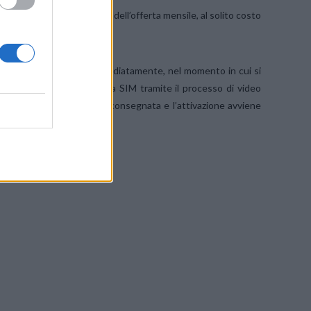
ssibile anticipare il rinnovo dell’offerta mensile, al solito costo
l contratto si conclude immediatamente, nel momento in cui si
 servizio si dovrà attivare la SIM tramite il processo di video
a nel momento in cui viene consegnata e l’attivazione avviene
telefonica entro 30 giorni.