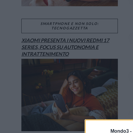
SMARTPHONE E NON SOLO:
TECNOGAZZETTA
XIAOMI PRESENTA I NUOVI REDMI 17
SERIES, FOCUS SU AUTONOMIA E
INTRATTENIMENTO
Mondo3 -