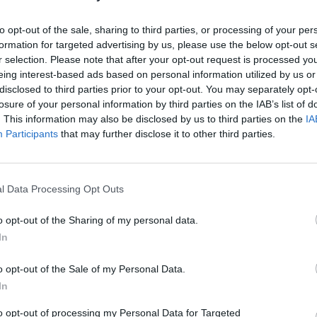
ECONOMICA
to opt-out of the sale, sharing to third parties, or processing of your per
18 Ottobre 2018 20:35
by Redazione
formation for targeted advertising by us, please use the below opt-out s
r selection. Please note that after your opt-out request is processed y
MONDO3 SU TELEGRAM
|
MONDO3 SU INSTAGRAM
|
MONDO3 
eing interest-based ads based on personal information utilized by us or
disclosed to third parties prior to your opt-out. You may separately opt-
Da ieri è comparsa una seconda tariffa attivabile per chi vuole usufrui
losure of your personal information by third parties on the IAB’s list of
. This information may also be disclosed by us to third parties on the
IA
A fianco dell’ultima offerta Ho. da 9,99€ è apparsa
Ho. da 7,99€
: l’o
Participants
that may further disclose it to other third parties.
sito ufficiale homobile.it, appare tra le
tariffe attivabili
e offre, come
traffico internet
con il cosiddetto 4G Basic (
ovvero limitato a 30Mbp
l Data Processing Opt Outs
Per acquistare l’offerta si dovrà
pagare un costo di attivazione di
9,00€ per nuove attivazioni o portabilità da specifici operatori
(
o opt-out of the Sharing of my personal data.
SIM di 0,99€ e si dovrà effettuare una prima ricarica di 8€ (ricarica mini
In
o opt-out of the Sale of my Personal Data.
In caso di disattivazione e recesso non è invece previsto alcun costo.
In
E’ attivabile dal 17/10/2018.
to opt-out of processing my Personal Data for Targeted