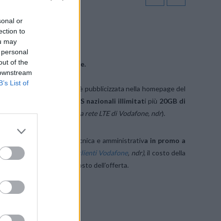
sonal or
ection to
ou may
SU FACEBOOK
 personal
out of the
re dei servizi di
Ho. Mobile.
 downstream
B’s List of
fferta, che al momento non è pubblicizzata nella homepage del
 di consueto,
minuti e SMS nazionali illimitat
i più
20GB di
s in download/upload sulla rete LTE di Vodafone, ndr
).
 19,00€
per la gestione tecnica e amministrativ
a in promo a
è
più caro per le MNP dei clienti Vodafone
, ndr)
, il costo della
ma) da cui sarà scalato il costo dell’offerta.