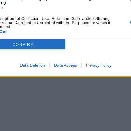
ing.
Servizi inclusi nell’addebito flat/fisso: al termine dei giga previsti é po
In
e iniziare un nuovo ciclo mensile.
o opt-out of Collection, Use, Retention, Sale, and/or Sharing
ersonal Data that Is Unrelated with the Purposes for which it
lected.
Per le attivazioni chi acquisai la SIM online con consegna a casa, i
Out
effettua l’acquisto sul nostro sito. In questo caso, per utilizzare il
riconoscimento. Negli altri casi, il contratto della SIM si perfezion
CONFIRM
direttamente nel punto vendita o attraverso l’acquisto di una ricarica 
Data Deletion
Data Access
Privacy Policy