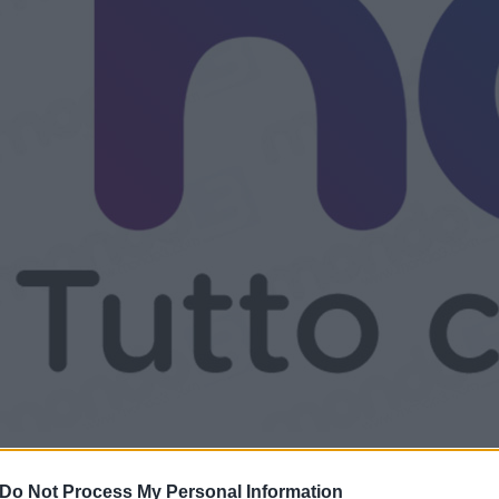
HO. PROPONE ANCHE UNA SECO
Do Not Process My Personal Information