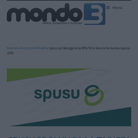
Mondo3
Menu
Home
»
Gestori Virtuali
»
spusu prolunga la tariffa 50 e lancia la nuova spusu
100