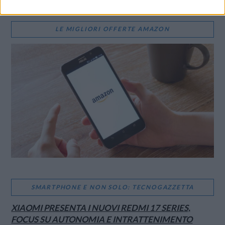
LE MIGLIORI OFFERTE AMAZON
SMARTPHONE E NON SOLO: TECNOGAZZETTA
XIAOMI PRESENTA I NUOVI REDMI 17 SERIES,
FOCUS SU AUTONOMIA E INTRATTENIMENTO