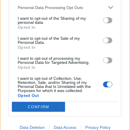
Personal Data Processing Opt Outs
I want to opt-out of the Sharing of my
personal data.
Opted In
I want to opt-out of the Sale of my
Personal Data.
Opted In
I want to opt-out of processing my
Personal Data for Targeted Advertising.
Opted In
CONDIVIDI QUESTO ARTICOLO:
I want to opt-out of Collection, Use,
Retention, Sale, and/or Sharing of my
E-mail
LinkedIn
Facebook
Personal Data that Is Unrelated with the
Purposes for which it was collected.
Opted Out
X
Mastodon
Telegram
CONFIRM
WhatsApp
Stampa
Altro
Data Deletion
Data Access
Privacy Policy