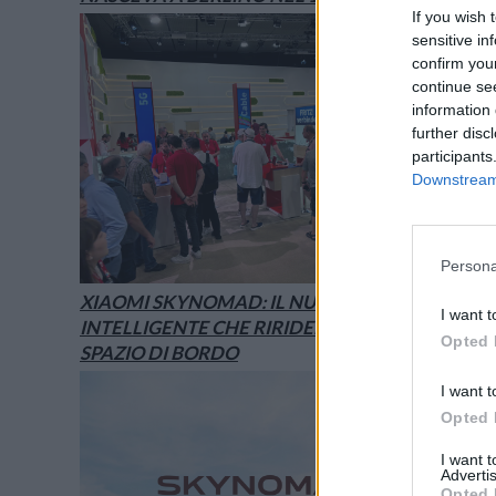
If you wish 
sensitive in
confirm you
continue se
information 
further disc
participants
Downstream 
Persona
XIAOMI SKYNOMAD: IL NUOVO SUV
I want t
INTELLIGENTE CHE RIRIDEFINISCE LO
Opted 
SPAZIO DI BORDO
I want t
Opted 
I want 
Advertis
Opted 