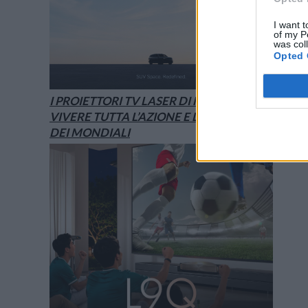
I want t
of my P
was col
Opted 
I PROIETTORI TV LASER DI HISENSE PER
VIVERE TUTTA L’AZIONE E L’EMOZIONE
DEI MONDIALI