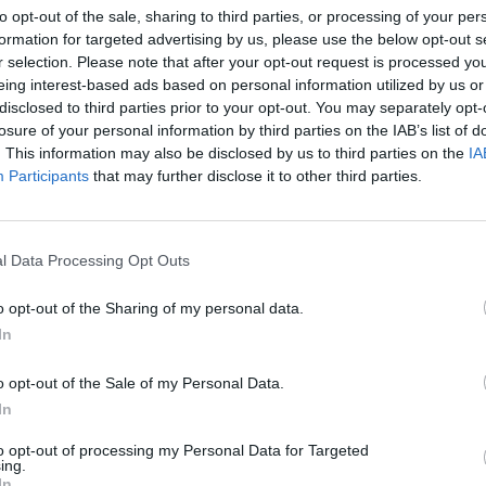
to opt-out of the sale, sharing to third parties, or processing of your per
formation for targeted advertising by us, please use the below opt-out s
MONDO3 SU TELEGRAM
|
MONDO3 SU INSTAGRAM
|
MONDO3 
r selection. Please note that after your opt-out request is processed y
eing interest-based ads based on personal information utilized by us or
disclosed to third parties prior to your opt-out. You may separately opt-
losure of your personal information by third parties on the IAB’s list of
. This information may also be disclosed by us to third parties on the
IA
Participants
that may further disclose it to other third parties.
l Data Processing Opt Outs
o opt-out of the Sharing of my personal data.
Per diventare il
reale utilizzatore di SIM
, associando i dati del 
In
interessato all’operazione dimostri di essere in possesso della SIM R
o opt-out of the Sale of my Personal Data.
In
Insomma, se il cliente non ha con sé la SIM Ricaricabile, non è possibi
to opt-out of processing my Personal Data for Targeted
ing.
Il
negozio Very
, dal canto suo, identifica il cliente e richied
In