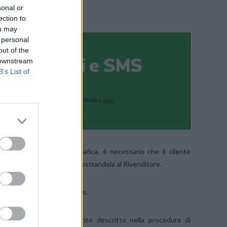
sonal or
ection to
SU FACEBOOK
ou may
 personal
out of the
 downstream
B’s List of
servizio alla propria anagrafica, è necessario che il cliente
icaricabile da subentrare mostrandola al Rivenditore.
le procedere con il Subentro.
e i documenti secondo quanto descritto nella procedura di