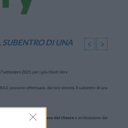
L SUBENTRO DI UNA
 7 settembre 2021, per i già clienti Very
OBILE possono effettuare, dai loro sistemi, il subentro di una
ntrare una SIM è
14 anni.
nti in tema di
identificazione del cliente
e archiviazione del