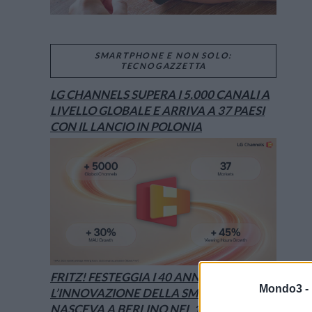
SMARTPHONE E NON SOLO:
TECNOGAZZETTA
LG CHANNELS SUPERA I 5.000 CANALI A
LIVELLO GLOBALE E ARRIVA A 37 PAESI
CON IL LANCIO IN POLONIA
FRITZ! FESTEGGIA I 40 ANNI:
Mondo3 -
L’INNOVAZIONE DELLA SMART HOME
NASCEVA A BERLINO NEL 1986