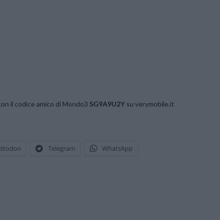
on il codice amico di Mondo3
SG9A9U2Y
su verymobile.it
stodon
Telegram
WhatsApp