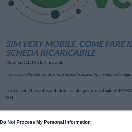
SIM VERY MOBILE, COME FARE I
SCHEDA RICARICABILE
7 Settembre 2021 19:41
by Valerio Longhi
Una nota alla rete vendita informa della possibilità in vigore da oggi,
Tutti i rivenditori autorizzati delle sim del gestore virtuale VERY M
SIM.
Come per le
schede WINDTRE
, l’età minima per poter attivare/sube
Il
subentro
è strettamente vincolato al rispetto delle procedure vige
Do Not Process My Personal Information
cartaceo presso il punto vendita.