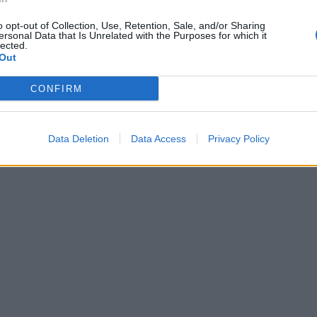
Identificazione del Cliente. Non sarà possibile procedere al subentro 
devono essere esibiti in originale, fotocopiati fronte-retro.
o opt-out of Collection, Use, Retention, Sale, and/or Sharing
ersonal Data that Is Unrelated with the Purposes for which it
lected.
Out
PORTA UN AMICO IM VERY
CONFIRM
Data Deletion
Data Access
Privacy Policy