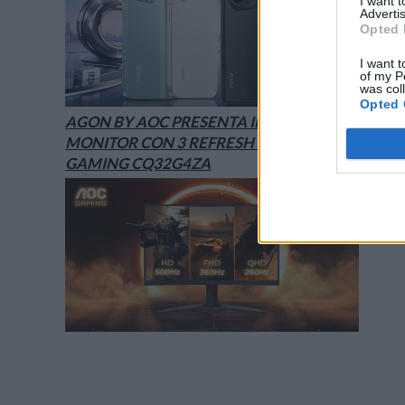
I want 
Advertis
Opted 
I want t
of my P
was col
Opted 
AGON BY AOC PRESENTA IL NUOVO
MONITOR CON 3 REFRESH RATE: ECCO IL
GAMING CQ32G4ZA