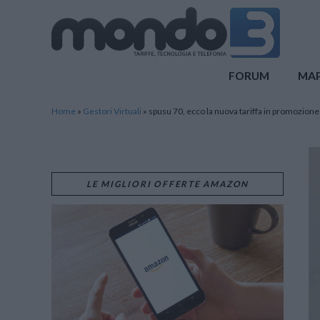
Mondo3
FORUM
MA
Home
»
Gestori Virtuali
»
spusu 70, ecco la nuova tariffa in promozione
LE MIGLIORI OFFERTE AMAZON