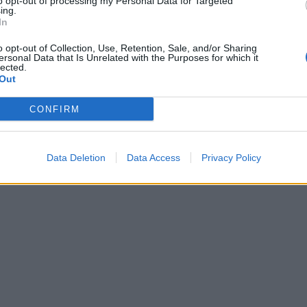
to opt-out of processing my Personal Data for Targeted
ing.
In
o opt-out of Collection, Use, Retention, Sale, and/or Sharing
ersonal Data that Is Unrelated with the Purposes for which it
lected.
Out
CONFIRM
Data Deletion
Data Access
Privacy Policy