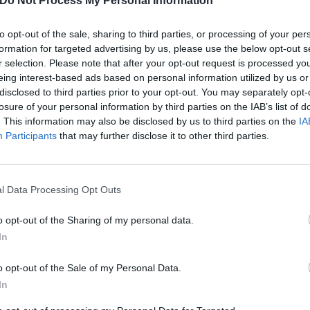
Do Not Process My Personal Information
to opt-out of the sale, sharing to third parties, or processing of your per
formation for targeted advertising by us, please use the below opt-out s
SPUSU 70, ECCO LA NUOVA TARI
r selection. Please note that after your opt-out request is processed y
eing interest-based ads based on personal information utilized by us or
PROMOZIONE
disclosed to third parties prior to your opt-out. You may separately opt-
losure of your personal information by third parties on the IAB’s list of
16 Febbraio 2023 15:07
by Fabrizio Castagnotto
. This information may also be disclosed by us to third parties on the
IA
Participants
that may further disclose it to other third parties.
Una nuova tariffa è arrivata nell’
offerta di spusu Italia
che, da tempo, 
La nuova offerta si chiama
spusu 70
, nata dietro il successo di un’o
l Data Processing Opt Outs
gestore virtuale è una realtà affermata da anni.
o opt-out of the Sharing of my personal data.
SPUSU 70
In
L’offerta comprende
70 GB
sulla rete 4G+ WINDTRE, 2.000 minuti, 
o opt-out of the Sale of my Personal Data.
In