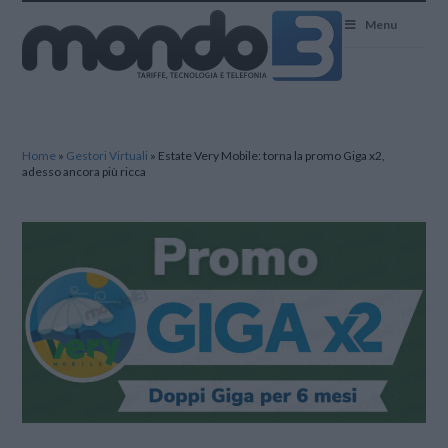
Mondo3
Menu
Home
»
Gestori Virtuali
»
Estate Very Mobile: torna la promo Giga x2,
adesso ancora più ricca