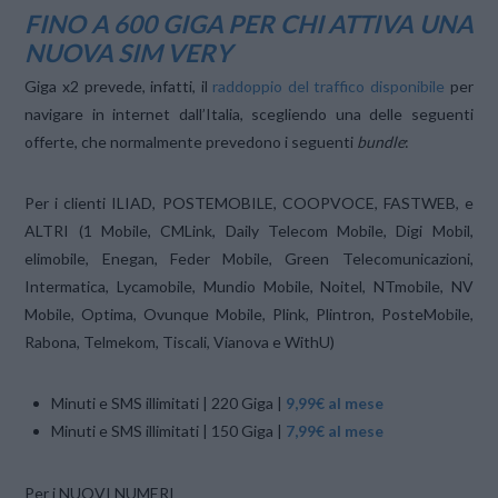
FINO A 600 GIGA PER CHI ATTIVA UNA
NUOVA SIM VERY
Giga x2 prevede, infatti, il
raddoppio del traffico disponibile
per
navigare in internet dall’Italia, scegliendo una delle seguenti
offerte, che normalmente prevedono i seguenti
bundle
:
Per i clienti ILIAD, POSTEMOBILE, COOPVOCE, FASTWEB, e
ALTRI (1 Mobile, CMLink, Daily Telecom Mobile, Digi Mobil,
elimobile, Enegan, Feder Mobile, Green Telecomunicazioni,
Intermatica, Lycamobile, Mundio Mobile, Noitel, NTmobile, NV
Mobile, Optima, Ovunque Mobile, Plink, Plintron, PosteMobile,
Rabona, Telmekom, Tiscali, Vianova e WithU)
Minuti e SMS illimitati | 220 Giga |
9,99€ al mese
Minuti e SMS illimitati | 150 Giga |
7,99€ al mese
Per i NUOVI NUMERI