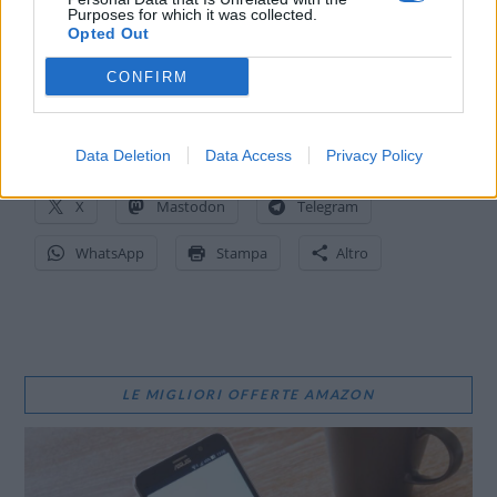
Purposes for which it was collected.
Opted Out
CONFIRM
CONDIVIDI QUESTO ARTICOLO:
Data Deletion
Data Access
Privacy Policy
E-mail
LinkedIn
Facebook
X
Mastodon
Telegram
WhatsApp
Stampa
Altro
LE MIGLIORI OFFERTE AMAZON