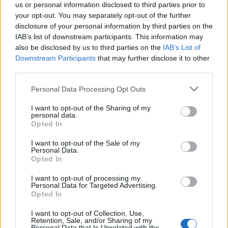
Mobile attiva con una delle offerte compatibili.
Sempre fino al
us or personal information disclosed to third parties prior to
prossimo 17 luglio 2023, dunque, chi vorrà potrà attivare l’offerta
your opt-out. You may separately opt-out of the further
disclosure of your personal information by third parties on the
e beneficiare del raddoppio dei Giga per due mesi.
IAB’s list of downstream participants. This information may
also be disclosed by us to third parties on the
IAB’s List of
Per usufruire della promozione è sufficiente accedere alla
Downstream Participants
that may further disclose it to other
sezione “Offerta” all’interno dell’App VERY e richiederne
third parties.
l’attivazione, in maniera totalmente gratuita. Allo stesso modo
Personal Data Processing Opt Outs
sarà possibile scegliere di variare il proprio piano tariffario per
sceglierne uno compatibile con la promozione.
I want to opt-out of the Sharing of my
personal data.
Opted In
MONDO3 SU TELEGRAM
|
MONDO3 SU INSTAGRAM
|
I want to opt-out of the Sale of my
MONDO3 SU FACEBOOK
Personal Data.
Opted In
PORTA UN AMICO IN VERY
I want to opt-out of processing my
Personal Data for Targeted Advertising.
Ricordiamo ancora che, per
chi richiederà una nuova SIM
Opted In
utilizzando il codice amico di Mondo3
(
SG9A9U2Y
), sarà possibile
I want to opt-out of Collection, Use,
ottenere
10€ di ricarica omaggio trasferendo il numero da
Retention, Sale, and/or Sharing of my
iliad o PosteMobile
.
Personal Data that Is Unrelated with the