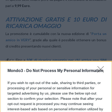
pari a
9,99 Euro
.
ATTIVAZIONE GRATIS E 10 EURO DI
RICARICA OMAGGIO
La promozione è cumulabile con la nuova edizione di “
Porta un
amico in VERY
“, grazie alla quale è possibile ottenere un bonus
di credito presentando nuovi clienti.
💰👉 Fino a
10€ di ricarica omaggio per chi attiva una SIM
Very Mobile
con il codice amico di Mondo3
SG9A9U2Y
su
Mondo3 -
Do Not Process My Personal Information
verymobile.it
If you wish to opt-out of the sale, sharing to third parties, or
ESTATE CON GIGA X2 PER I GIÀ
processing of your personal or sensitive information for
CLIENTI
targeted advertising by us, please use the below opt-out
section to confirm your selection. Please note that after your
La
promo Giga X 2
non è però riservata soltanto ai nuovi
opt-out request is processed you may continue seeing
clienti, ma è
disponibile anche per chi ha già una SIM VERY
interest-based ads based on personal information utilized by