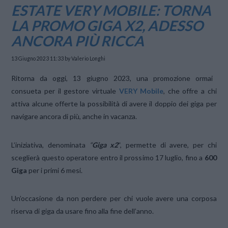
ESTATE VERY MOBILE: TORNA
LA PROMO GIGA X2, ADESSO
ANCORA PIÙ RICCA
13 Giugno 2023 11:33
by Valerio Longhi
Ritorna da oggi, 13 giugno 2023, una promozione ormai
consueta per il gestore virtuale
VERY Mobile
, che offre a chi
attiva alcune offerte la possibilità di avere il doppio dei giga per
navigare ancora di più, anche in vacanza.
L’iniziativa, denominata
“
Giga x2
“, permette di avere, per chi
sceglierà questo operatore entro il prossimo 17 luglio, fino a
600
Giga
per i primi 6 mesi.
Un’occasione da non perdere per chi vuole avere una corposa
riserva di giga da usare fino alla fine dell’anno.