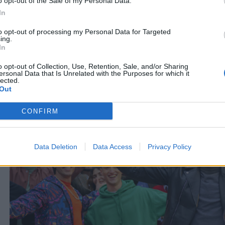
o opt-out of the Sale of my Personal Data.
spedizione
.
In
Si paga solo il primo mese, ovvero 4,99€ ed arriva a casa!
to opt-out of processing my Personal Data for Targeted
ing.
In
ACQUISTA VERY ESCLUSIVA A 4,99€
o opt-out of Collection, Use, Retention, Sale, and/or Sharing
ersonal Data that Is Unrelated with the Purposes for which it
PROMOZIONE PORTA UN AMICO IN VERY
lected.
Out
CONFIRM
Data Deletion
Data Access
Privacy Policy