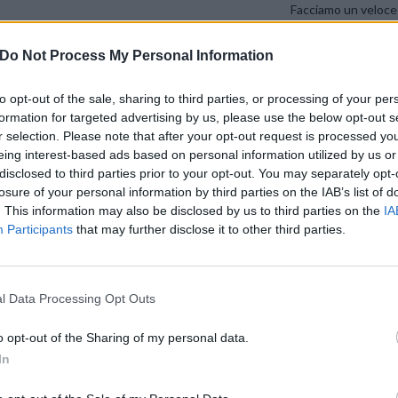
Facciamo un veloce
VERY ESCLU
Do Not Process My Personal Information
Very 4,99 è la tarif
to opt-out of the sale, sharing to third parties, or processing of your per
ad essere lanciato 
formation for targeted advertising by us, please use the below opt-out s
19 febbraio 2024 compreso
.
r selection. Please note that after your opt-out request is processed y
eing interest-based ads based on personal information utilized by us or
disclosed to third parties prior to your opt-out. You may separately opt-
Come funziona?
losure of your personal information by third parties on the IAB’s list of
. This information may also be disclosed by us to third parties on the
IA
La struttura è
molto semplice: chiamate e sms illimitati, 100 Gi
Participants
that may further disclose it to other third parties.
sulla rete WINDTRE
(2G, 3G e 4G, ndr).
l Data Processing Opt Outs
Unica condizione provenire – tramite portabilità – dai gestori indic
ILIAD, POSTEMOBILE, COOPVOCE e altri gestori come sul sit
o opt-out of the Sharing of my personal data.
voce Attiva la sim o in basso tra le note*
).
In
In questa offerta
non c’è nessun costo di attivazione e nessu