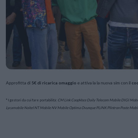
Approfitta di
5€ di ricarica omaggio
e attiva la la nuova sim con il
co
* I gestori da cui fare portabilità:
CM Link CoopVoce Daily Telecom Mobile DIGI Mobil 
Lycamobile Noitel NT Mobile NV Mobile Optima Ovunque PLINK Plintron Poste Mobi