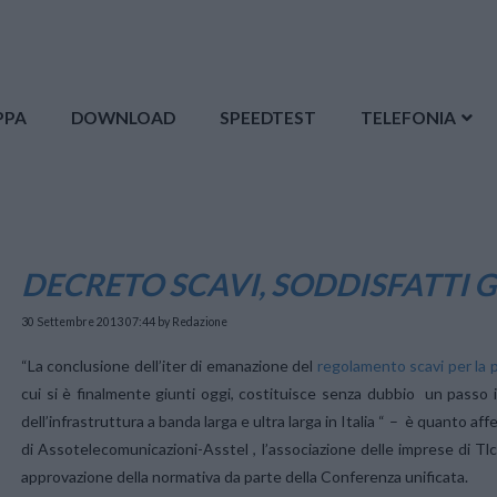
PPA
DOWNLOAD
SPEEDTEST
TELEFONIA
DECRETO SCAVI, SODDISFATTI G
30 Settembre 2013 07:44
by Redazione
“La conclusione dell’iter di emanazione del
regolamento scavi per la p
cui si è finalmente giunti oggi, costituisce senza dubbio un passo in
dell’infrastruttura a banda larga e ultra larga in Italia “ – è quanto af
di Assotelecomunicazioni-Asstel , l’associazione delle imprese di Tl
approvazione della normativa da parte della Conferenza unificata.