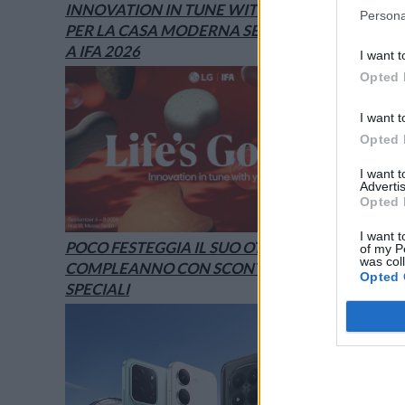
INNOVATION IN TUNE WITH YOU: L’AI
Persona
PER LA CASA MODERNA SECONDO LG È
A IFA 2026
I want t
Opted 
I want t
Opted 
I want 
Advertis
Opted 
I want t
POCO FESTEGGIA IL SUO OTTAVO
of my P
was col
COMPLEANNO CON SCONTI E OFFERTE
Opted 
SPECIALI