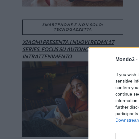
SMARTPHONE E NON SOLO:
TECNOGAZZETTA
XIAOMI PRESENTA I NUOVI REDMI 17
SERIES, FOCUS SU AUTONOMIA E
INTRATTENIMENTO
Mondo3 -
If you wish 
sensitive in
confirm you
continue se
information 
further disc
participants
Downstream 