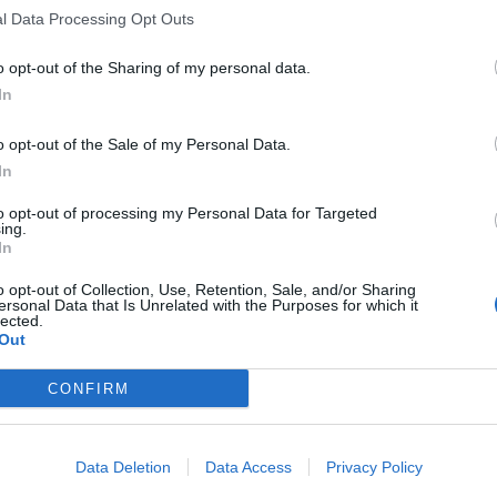
innovative nella posa in opera della fibra ottica”.
l Data Processing Opt Outs
o opt-out of the Sharing of my personal data.
CONDIVIDI QUESTO ARTICOLO:
In
E-mail
LinkedIn
Facebook
X
Ma
o opt-out of the Sale of my Personal Data.
Stampa
Altro
In
to opt-out of processing my Personal Data for Targeted
ing.
In
o opt-out of Collection, Use, Retention, Sale, and/or Sharing
ersonal Data that Is Unrelated with the Purposes for which it
lected.
Out
CONFIRM
Data Deletion
Data Access
Privacy Policy