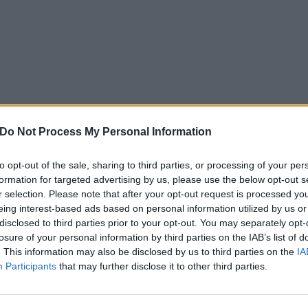
Do Not Process My Personal Information
“Diamo atto – precisa Avenia – che solo grazie all’impegno diretto e 
to opt-out of the sale, sharing to third parties, or processing of your per
potuto portare a casa questo primo risultato, giunto a mesi di ritardo
formation for targeted advertising by us, please use the below opt-out s
tuttavia, vi sono alcune norme importanti sui materiali e sui ripristi
r selection. Please note that after your opt-out request is processed y
sono formulate, non consentono l’esecuzione delle micro trincee, 
eing interest-based ads based on personal information utilized by us or
metodologie di scavo e quella standardizzazione e semplificazione su
disclosed to third parties prior to your opt-out. You may separately opt-
losure of your personal information by third parties on the IAB’s list of
decreto Crescita 2.0”.
. This information may also be disclosed by us to third parties on the
IA
Participants
that may further disclose it to other third parties.
“Gli operatori di Tlc – conclude il presidente di Asstel – si aspet
modifiche migliorative necessarie, al fine di assicurare la possibili