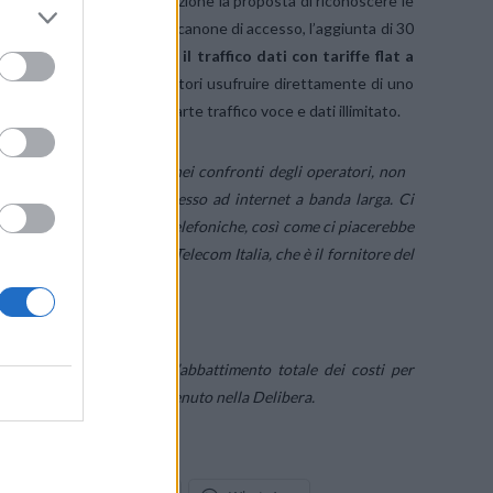
 accogliamo con soddisfazione la proposta di riconoscere le
re allo sconto del 50% sul canone di accesso, l’aggiunta di 30
re offerte separate per il traffico dati con tariffe flat a
 vantaggioso per i consumatori usufruire direttamente di uno
 prevedono già in larga parte traffico voce e dati illimitato.
che l’Agcom vuole adottare nei confronti degli operatori, non
re offerte ad hoc per l’accesso ad internet a banda larga. Ci
, rivolte a tali compagnie telefoniche, così come ci piacerebbe
ggio annuali elaborati da Telecom Italia, che è il fornitore del
U TWITTER
in considerazione anche l’abbattimento totale dei costi per
glie più disagiate non contenuto nella Delibera.