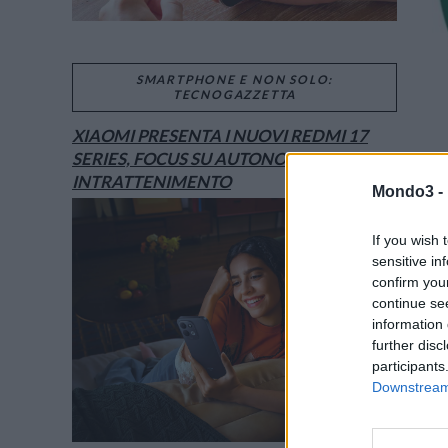
SMARTPHONE E NON SOLO:
TECNOGAZZETTA
XIAOMI PRESENTA I NUOVI REDMI 17
SERIES, FOCUS SU AUTONOMIA E
INTRATTENIMENTO
Mondo3 -
If you wish 
sensitive in
confirm you
continue se
information 
further disc
participants
Downstream 