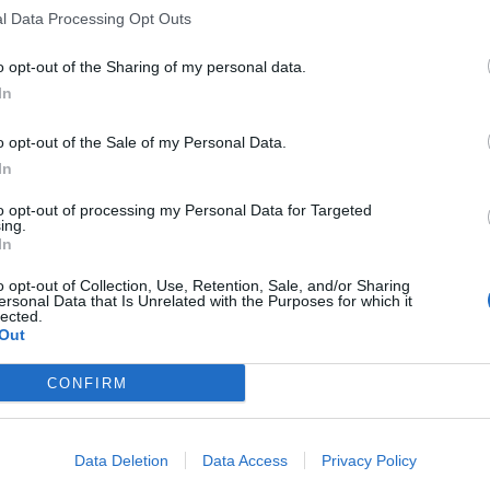
In merito alla nuova Delibera (n. 299/17/CONS) – prosegue De Masi –
l Data Processing Opt Outs
tariffe agevolate ai consumatori sulla base dell’ISEE
ed anche, olt
minuti di chiamate gratuite. In merito alla
possibilità di sottoscrive
o opt-out of the Sharing of my personal data.
prezzi di mercato
, contenuto nella Delibera, riteniamo che sia più
In
sconto del 50% su tariffe flat già esistenti considerando che le offerte
o opt-out of the Sale of my Personal Data.
In
Accogliamo, inoltre, con favore
– continua
De Masi
–
l’iniziativa 
tenuti alla fornitura del Servizio Universale, stimolandoli a propor
to opt-out of processing my Personal Data for Targeted
rendiamo disponibili a coadiuvare possibili azioni di sensibilizzazione
ing.
In
essere coinvolti nella comunicazione e nell’analisi dei dati di monitora
Servizio Universale.
o opt-out of Collection, Use, Retention, Sale, and/or Sharing
ersonal Data that Is Unrelated with the Purposes for which it
lected.
Out
MONDO3 SU TELEGRAM
|
MONDO3 SU FACEBOOK
|
MONDO3 S
Infine
– conclude
De Masi
–
chiediamo all’Autorità di prendere 
CONFIRM
l’attivazione/cessazione di numerazioni e contratti stipulati dalle fami
CONDIVIDI QUESTO ARTICOLO:
Data Deletion
Data Access
Privacy Policy