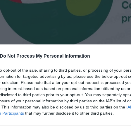
Do Not Process My Personal Information
ADICONSUM: “BENE REVISIONE 
SERVIZIO UNIVERSALE”
to opt-out of the sale, sharing to third parties, or processing of your per
formation for targeted advertising by us, please use the below opt-out s
3 Ottobre 2017 15:42
by Valerio Longhi
r selection. Please note that after your opt-out request is processed y
eing interest-based ads based on personal information utilized by us or
“
Esprimiamo il nostro apprezzamento nei confronti dell’Autorità
disclosed to third parties prior to your opt-out. You may separately opt-
consultazione con l’obiettivo di rivedere la normativa sulle condizio
losure of your personal information by third parties on the IAB’s list of
. This information may also be disclosed by us to third parties on the
IA
popolazione, relative alla fornitura del Servizio Universale del telefono 
Participants
that may further disclose it to other third parties.
ed economico”,
dichiara
Carlo De Masi,
Presidente di Adiconsum nazi