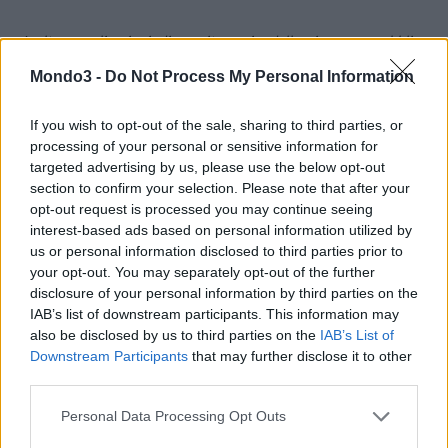
Inoltre, applicazioni di monitoraggio della sicurezza pubblica
possono contribuire a proteggere gli abitanti della città in zone a
Mondo3 -
Do Not Process My Personal Information
rischio o là dove c’è un maggiore afflusso di persone.
If you wish to opt-out of the sale, sharing to third parties, or
Unendo l’esperienza di
Orange Business Services
come
processing of your personal or sensitive information for
targeted advertising by us, please use the below opt-out
abilitatore di trasformazioni digitali e le sue applicazioni avanzate
section to confirm your selection. Please note that after your
all’affidabilità dei servizi e delle infrastrutture della
rete di Open
opt-out request is processed you may continue seeing
Fiber
, è possibile analizzare i dati provenienti dalle infrastrutture
interest-based ads based on personal information utilized by
cittadine per ottenere statistiche sulla sicurezza nelle zone più a
us or personal information disclosed to third parties prior to
rischio, sulla densità delle persone partecipanti a eventi pubblici,
your opt-out. You may separately opt-out of the further
disclosure of your personal information by third parties on the
fino al monitoraggio della qualità dell’aria, con il fine ultimo di
IAB’s list of downstream participants. This information may
migliorare la condizioni di vita quotidiana della popolazione.
also be disclosed by us to third parties on the
IAB’s List of
Downstream Participants
that may further disclose it to other
third parties.
Personal Data Processing Opt Outs