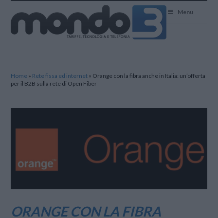
Mondo3
Menu
Home
»
Rete fissa ed internet
»
Orange con la fibra anche in Italia: un’offerta
per il B2B sulla rete di Open Fiber
ORANGE CON LA FIBRA