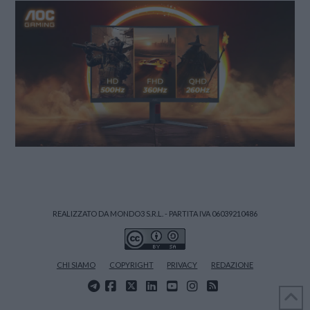
REALIZZATO DA MONDO3 S.R.L. - PARTITA IVA 06039210486
CHI SIAMO
COPYRIGHT
PRIVACY
REDAZIONE
FACEBOOK
X
LINKEDIN
YOUTUBE
INSTAGRAM
RSS