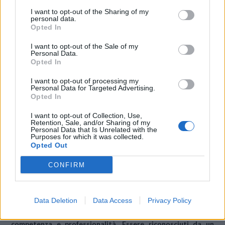
Elisabetta Ripa, CEO di Open Fiber, ha dichiarato:
I want to opt-out of the Sharing of my
personal data.
“L’infrastruttura ultrabroad FTTH si è dimostrata un
Opted In
fattore chiave per accelerare la trasformazione digitale del
nostro paese sbloccando nuove opportunità per l’economia
I want to opt-out of the Sale of my
Personal Data.
digitale italiana, stimolando la produzione e promuovendo
Opted In
la competività. Crediamo che anche la scelta dei prodotti e
I want to opt-out of processing my
delle soluzioni di rete ottica di Nokia accelererà
Personal Data for Targeted Advertising.
ulteriormente il nostro piano infrastrutturale FTTH
Opted In
portando affidabilità, apertura e innovazione sul mercato”.
I want to opt-out of Collection, Use,
Retention, Sale, and/or Sharing of my
Personal Data that Is Unrelated with the
Giuseppina Di Foggia, amministratore delegato e VP Nokia
Purposes for which it was collected.
Opted Out
Italia, ha dichiarato:
“Siamo felici che Open Fiber abbia
fiducia nelle soluzioni ottiche di Nokia per espandere la
CONFIRM
propria rete a banda ultra larga della nuova Gigabit Society.
Questo accordo è importante per Nokia Italia e il nostro
centro di ricerca e sviluppo ottico a Vimercate, dove
Data Deletion
Data Access
Privacy Policy
affrontiamo le sfide dell’innovazione con grande passione,
competenza e professionalità. Essere riconosciuti da un