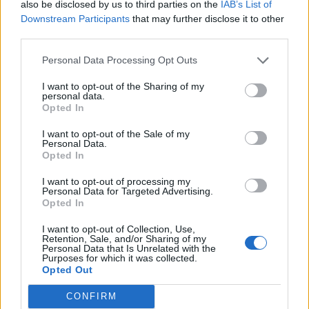
also be disclosed by us to third parties on the
IAB’s List of
milioni di euro, in aumento di 16 milioni di euro rispetto al primo
Downstream Participants
that may further disclose it to other
semestre 2021 (+29,6%), e sono stati destinati principalmente
third parties.
alla realizzazione di nuovi siti, allo sviluppo di microcoperture
indoor con sistemi DAS e all’acquisizione di terreni.
Personal Data Processing Opt Outs
I want to opt-out of the Sharing of my
AVANZAMENTO PIANO DI SOSTENIBILITÀ
personal data.
Opted In
Nel corso del primo semestre è stato realizzato il secondo
I want to opt-out of the Sale of my
Report Integrato
ed è proseguito con determinazione il
Personal Data.
percorso di trasformazione della società verso un business
Opted In
sostenibile, con l’obiettivo di generare valore in una prospettiva
I want to opt-out of processing my
di lungo periodo, e contribuire alla crescita, al miglioramento e
Personal Data for Targeted Advertising.
Opted In
allo sviluppo sociale ed economico delle comunità nelle quali
INWIT opera. In particolare, in questi primi sei mesi del 2022:
I want to opt-out of Collection, Use,
Retention, Sale, and/or Sharing of my
Personal Data that Is Unrelated with the
Purposes for which it was collected.
INWIT è stata inclusa per la prima volta nel
Bloomberg
Opted Out
Gender-Equality Index
(GEI)
, con un ottimo risultato
(73,68/100) che ha premiato in particolare le politiche per una
CONFIRM