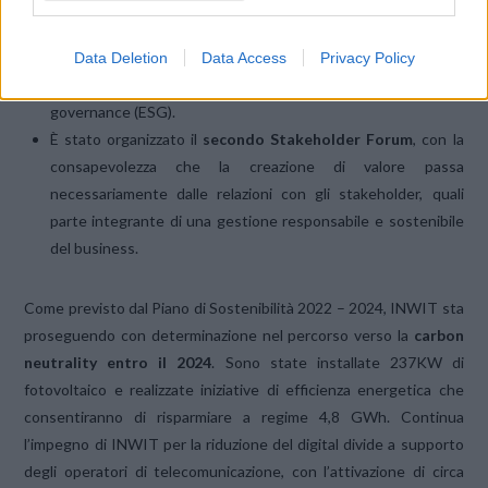
cultura inclusiva e per l’uguaglianza retributiva.
INWIT è entrata per la prima volta nel
FTSE4Good Index
Series
,
l’indice gestito da FTSE Russell, che classifica le
Data Deletion
Data Access
Privacy Policy
aziende globali in termini di pratiche ambientali, sociali e di
governance (ESG).
È stato organizzato il
secondo Stakeholder Forum
, con la
consapevolezza che la creazione di valore passa
necessariamente dalle relazioni con gli stakeholder, quali
parte integrante di una gestione responsabile e sostenibile
del business.
Come previsto dal Piano di Sostenibilità 2022 – 2024, INWIT sta
proseguendo con determinazione nel percorso verso la
carbon
neutrality entro il 2024
. Sono state installate 237KW di
fotovoltaico e realizzate iniziative di efficienza energetica che
consentiranno di risparmiare a regime 4,8 GWh. Continua
l’impegno di INWIT per la riduzione del digital divide a supporto
degli operatori di telecomunicazione, con l’attivazione di circa