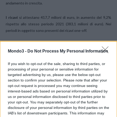
andamento in crescita.
I ricavi
si attestano 417,7 milioni di euro, in aumento del 9,2%
rispetto allo stesso periodo 2021 (383,1 milioni di euro). Nei
periodi in oggetto sono presenti dei ricavi one-off.
L’EBITDA
ammonta a 379,8 milioni di euro, in aumento del +8,9%
Mondo3 -
Do Not Process My Personal Information
rispetto al primo semestre 2021.
L’EBITDAaL
si attesta a 282,8
milioni di euro, in crescita del +12,6% rispetto allo stesso periodo
If you wish to opt-out of the sale, sharing to third parties, or
2021.
L’utile netto
del periodo si attesta a 142 milioni di euro, in
processing of your personal or sensitive information for
crescita del +49,5% rispetto allo stesso periodo 2021.
targeted advertising by us, please use the below opt-out
section to confirm your selection. Please note that after your
Il Recurring Free Cash Flow
del primo semestre 2022 si è
opt-out request is processed you may continue seeing
interest-based ads based on personal information utilized by
attestato a 227,7 milioni di euro, in crescita del +23,5% rispetto
us or personal information disclosed to third parties prior to
allo stesso periodo del 2021.
your opt-out. You may separately opt-out of the further
disclosure of your personal information by third parties on the
Gli investimenti industriali
del periodo sono stati pari a 70,5
IAB’s list of downstream participants. This information may