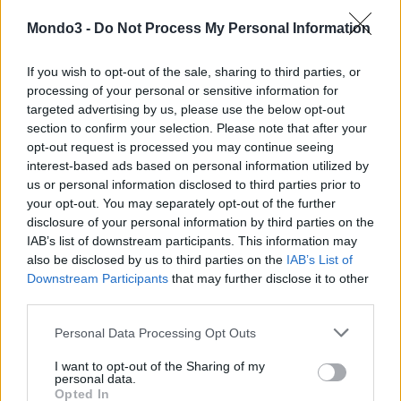
Mondo3 -
Do Not Process My Personal Information
If you wish to opt-out of the sale, sharing to third parties, or
processing of your personal or sensitive information for
targeted advertising by us, please use the below opt-out
section to confirm your selection. Please note that after your
opt-out request is processed you may continue seeing
interest-based ads based on personal information utilized by
us or personal information disclosed to third parties prior to
your opt-out. You may separately opt-out of the further
disclosure of your personal information by third parties on the
IAB’s list of downstream participants. This information may
also be disclosed by us to third parties on the
IAB’s List of
Downstream Participants
that may further disclose it to other
third parties.
“In un mondo dove connettività internet e cloud sono asset
strategici per ogni impresa, avere al fianco qualcuno che ti
Personal Data Processing Opt Outs
realizzi ad hoc l’infrastruttura è qualcosa di impagabile”,
aggiunge
Cellai
.
“La nostra esperienza con Timenet è di estremo successo,
I want to opt-out of the Sharing of my
personal data.
non solo per la qualità delle sue soluzioni, ma anche per la serietà
Opted In