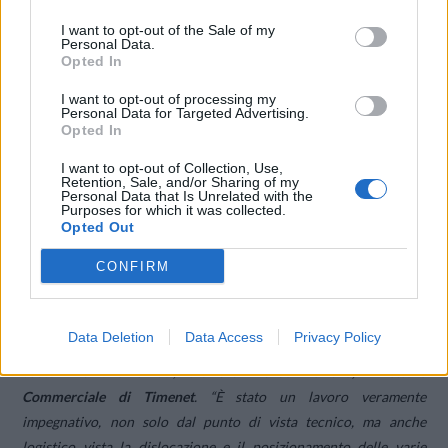
e l’affidabilità che hanno dimostrato negli anni. Inoltre, poter
I want to opt-out of the Sale of my
delegare eventuali problematiche e preoccupazioni riguardanti
Personal Data.
l’infrastruttura permette alle aziende, in questo caso Cassetti, di
Opted In
avere risorse interne che possono occuparsi di produrre valore”.
I want to opt-out of processing my
Personal Data for Targeted Advertising.
Opted In
Il progetto di Timenet con AM Consulting ha previsto, per la
connettività pensata appositamente per Cassetti,
I want to opt-out of Collection, Use,
Retention, Sale, and/or Sharing of my
l’implementazione di un sistema intelligente, AlwaysOn, in grado
Personal Data that Is Unrelated with the
Purposes for which it was collected.
di scambiare dinamicamente le connettività qualora la principale
Opted Out
subisse un’interruzione. Le sedi sono interconnesse tra loro
tramite VPN e tutte utilizzano per la telefonia la tecnologia VoIP,
CONFIRM
condividendo un centralino in cloud.
Data Deletion
Data Access
Privacy Policy
“Quello che abbiamo previsto per Cassetti possiede un livello di
customizzazione unico”,
dichiara Marco Ferraro, Direttore
Commerciale di Timenet
.
“È stato un lavoro veramente
impegnativo, non solo dal punto di vista tecnico, ma anche
logistico vista la dislocazione e il posizionamento delle varie