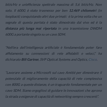
bit/s/Hz e un’efficienza spettrale massima di 5,6 bit/s/Hz. Non
solo. Il 600G è stato trasmesso per ben
12.469 chilometri
(in
loopback) conquistando altri due primati: è la prima volta che un
segnale di questa portata è stato dimostrato dal vivo ed è la
distanza più lunga mai riportata
in una trasmissione DWDM
600G a portante singola su un cavo SDM.
“Nell’era dell’intelligenza artificiale è fondamentale poter fare
affidamento su connessioni di rete affidabili e veloci,”
ha
dichiarato
Bill Gartner,
SVP Optical Systems and Optics,
Cisco
.
“
Lavorare assieme a Microsoft sul cavo Amitié per dimostrare il
potenziale di miglioramento della capacità di rete complessiva
con 800G a queste distanze, è un traguardo fondamentale per un
cavo SDM. Siamo orgogliosi di guidare le innovazioni che aprono
la strada a esigenze di capacità di networking sempre crescenti
“.