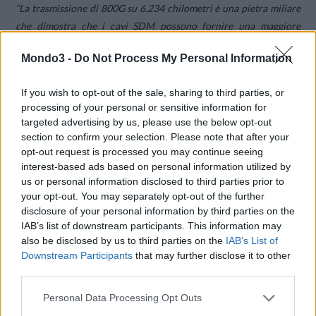
“
La trasmissione di 800G su 6.234 chilometri è una pietra miliare
che dimostra che i cavi SDM possono fornire una maggiore
capacità rispetto ai cavi sottomarini tradizionali,
” ha dichiarato
Mondo3 -
Do Not Process My Personal Information
Jamie Gaudette, GM of Cloud Network Engineering, Microsoft.
“Questa prova sul campo dimostra che si tratta di una tecnologia
If you wish to opt-out of the sale, sharing to third parties, or
commerciale per le rotte sottomarine e che possiamo migliorare
processing of your personal or sensitive information for
la capacità della rete per contribuire alla trasformazione digitale
targeted advertising by us, please use the below opt-out
di persone, organizzazioni e industrie in tutto il mondo.”
section to confirm your selection. Please note that after your
opt-out request is processed you may continue seeing
interest-based ads based on personal information utilized by
La prova è stata eseguita con la piattaforma
Cisco NCS 1014
us or personal information disclosed to third parties prior to
abilitata dal
Coherent Interconnect Module 8 (CIM 8) di Acacia
,
your opt-out. You may separately opt-out of the further
alimentato dal processore di segnale digitale Jannu e dalla
disclosure of your personal information by third parties on the
fotonica avanzata del silicio. Entrambi i prodotti sono disponibili
IAB’s list of downstream participants. This information may
also be disclosed by us to third parties on the
IAB’s List of
da oggi e implementati attivamente in più reti.
Downstream Participants
that may further disclose it to other
third parties.
Immagine di copertina su licenza
Depositphotos
Personal Data Processing Opt Outs