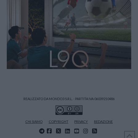
REALIZZATO DA MONDO3 S.R.L. - PARTITA IVA 06039210486
CHI SIAMO
COPYRIGHT
PRIVACY
REDAZIONE
FACEBOOK
X
LINKEDIN
YOUTUBE
INSTAGRAM
RSS