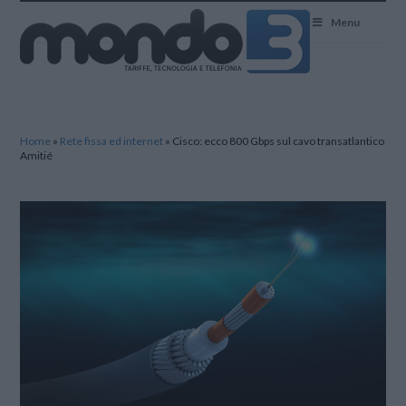
Mondo3
Menu
Home
»
Rete fissa ed internet
»
Cisco: ecco 800 Gbps sul cavo transatlantico
Amitié