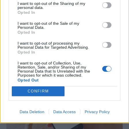
CONDIVIDI QUESTO ARTICOLO:
I want to opt-out of the Sharing of my
personal data.
E-mail
LinkedIn
Facebook
Opted In
X
Mastodon
Telegram
I want to opt-out of the Sale of my
Personal Data.
Opted In
WhatsApp
Stampa
Altro
I want to opt-out of processing my
Personal Data for Targeted Advertising.
Opted In
I want to opt-out of Collection, Use,
Retention, Sale, and/or Sharing of my
Personal Data that Is Unrelated with the
LE MIGLIORI OFFERTE AMAZON
Purposes for which it was collected.
Opted Out
CONFIRM
Data Deletion
Data Access
Privacy Policy