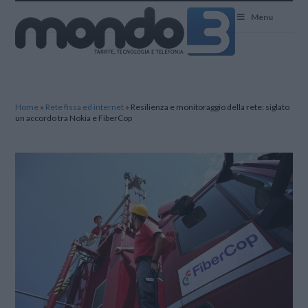
Mondo3
Menu
Home
»
Rete fissa ed internet
»
Resilienza e monitoraggio della rete: siglato
un accordo tra Nokia e FiberCop