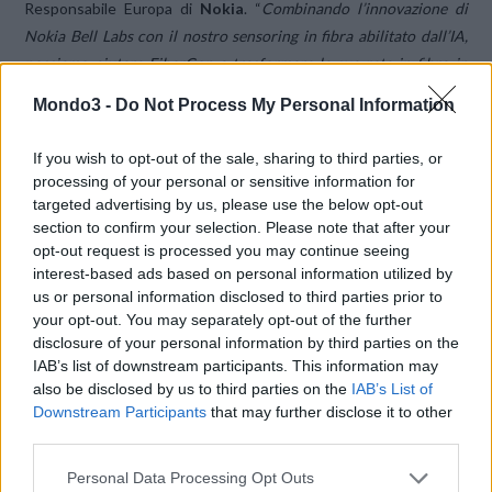
Responsabile Europa di
Nokia
. “
Combinando l’innovazione di
Nokia Bell Labs con il nostro sensoring in fibra abilitato dall’IA,
possiamo aiutare FiberCop a trasformare la sua rete in fibra in
una piattaforma di monitoraggio intelligente che offre
Mondo3 -
Do Not Process My Personal Information
infrastrutture affidabili in grado di percepire, comprendere e
agire in tempo reale. Lavorando insieme possiamo supportare una
If you wish to opt-out of the sale, sharing to third parties, or
rilevazione più rapida dei problemi di rete, abilitare nuove
processing of your personal or sensitive information for
applicazioni di rilevamento come servizio e creare una rete più
targeted advertising by us, please use the below opt-out
section to confirm your selection. Please note that after your
resiliente
“.
opt-out request is processed you may continue seeing
interest-based ads based on personal information utilized by
Le attività pianificate si concentreranno su due aree principali: il
us or personal information disclosed to third parties prior to
monitoraggio
avanzato e la
manutenzione
predittiva, per
your opt-out. You may separately opt-out of the further
disclosure of your personal information by third parties on the
identificare anomalie, degradi delle prestazioni e potenziali
IAB’s list of downstream participants. This information may
interruzioni prima che si verifichino; e il fiber sensing, per rilevare
also be disclosed by us to third parties on the
IAB’s List of
eventi esterni e condizioni ambientali, come vibrazioni e
Downstream Participants
that may further disclose it to other
movimenti, lungo l’infrastruttura. Queste capacità potranno
third parties.
contribuire a migliorare la sicurezza della rete e a supportare un
Personal Data Processing Opt Outs
monitoraggio più accurato dell’ambiente circostante.