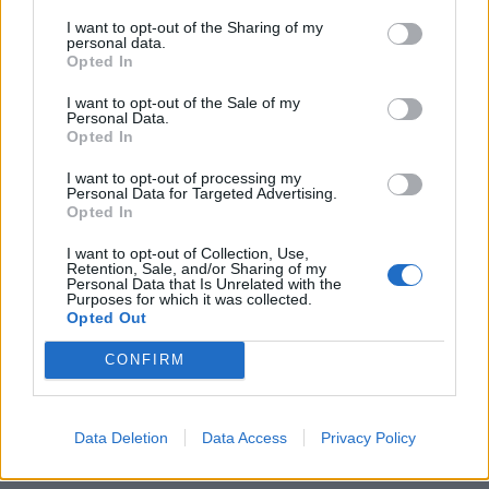
I want to opt-out of the Sharing of my
personal data.
I test saranno condotti in ambienti controllati, inclusi laboratori
Opted In
dedicati di FiberCop e sezioni isolate di fibra, con l’obiettivo di
I want to opt-out of the Sale of my
valutare diverse tecnologie in termini di prestazioni, precisione e
Personal Data.
casi d’uso applicabili.
Opted In
I want to opt-out of processing my
CONDIVIDI QUESTO ARTICOLO:
Personal Data for Targeted Advertising.
Opted In
E-mail
LinkedIn
Facebook
I want to opt-out of Collection, Use,
Retention, Sale, and/or Sharing of my
X
Mastodon
Telegram
Personal Data that Is Unrelated with the
Purposes for which it was collected.
Opted Out
WhatsApp
Stampa
Altro
CONFIRM
Data Deletion
Data Access
Privacy Policy
LE MIGLIORI OFFERTE AMAZON