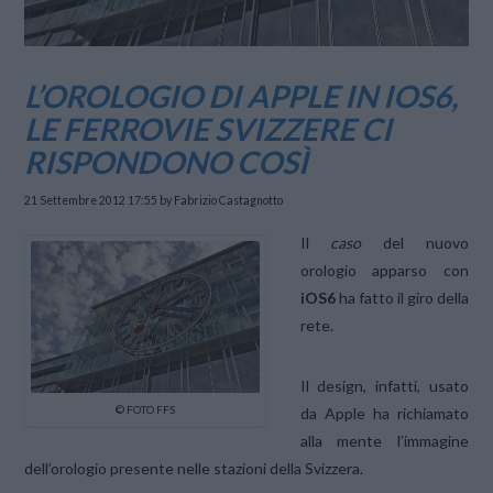
L’OROLOGIO DI APPLE IN IOS6,
LE FERROVIE SVIZZERE CI
RISPONDONO COSÌ
21 Settembre 2012 17:55
by Fabrizio Castagnotto
Il
caso
del nuovo
orologio apparso con
iOS6
ha fatto il giro della
rete.
Il design, infatti, usato
© FOTO FFS
da Apple ha richiamato
alla mente l’immagine
dell’orologio presente nelle stazioni della Svizzera.