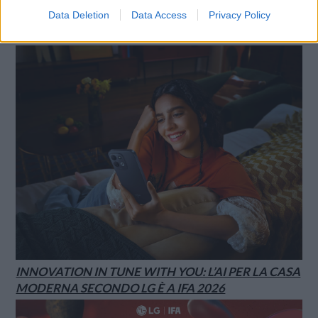
Data Deletion
Data Access
Privacy Policy
XIAOMI PRESENTA I NUOVI REDMI 17 SERIES,
FOCUS SU AUTONOMIA E INTRATTENIMENTO
INNOVATION IN TUNE WITH YOU: L’AI PER LA CASA
MODERNA SECONDO LG È A IFA 2026