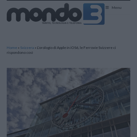
Mondo3
Menu
Home
»
Svizzera
»
L’orologio di Apple in iOS6, le Ferrovie Svizzere ci
rispondono così