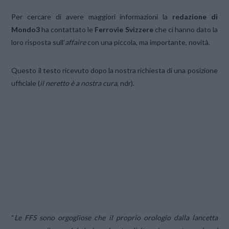
Per cercare di avere maggiori informazioni la
redazione di
Mondo3
ha contattato le
Ferrovie Svizzere
che ci hanno dato la
loro risposta sull’
affaire
con una piccola, ma importante, novità.
Questo il testo ricevuto dopo la nostra richiesta di una posizione
ufficiale (
il neretto è a nostra cura
, ndr).
“
Le FFS sono orgogliose che il proprio orologio dalla lancetta