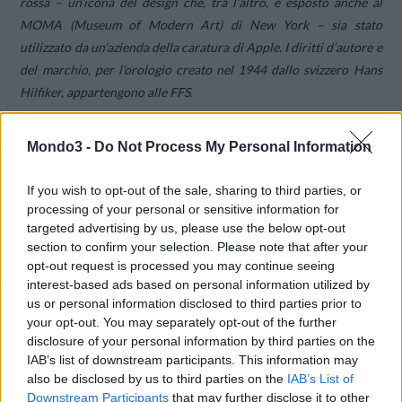
rossa – un’icona del design che, tra l’altro, è esposto anche al
MOMA (Museum of Modern Art) di New York – sia stato
utilizzato da un’azienda della caratura di Apple. I diritti d’autore e
del marchio, per l’orologio creato nel 1944 dallo svizzero Hans
Hilfiker, appartengono alle FFS.
Attualmente
le FFS ed Apple sono in contatto per regolare tra
Mondo3 -
Do Not Process My Personal Information
loro consensualmente le condizioni giuridiche di utilizzo
“.
If you wish to opt-out of the sale, sharing to third parties, or
processing of your personal or sensitive information for
La soluzione consensuale pare quindi andare in direzione
targeted advertising by us, please use the below opt-out
opposta alle possibili denunce che erano apparse sul web.
section to confirm your selection. Please note that after your
opt-out request is processed you may continue seeing
interest-based ads based on personal information utilized by
CONDIVIDI QUESTO ARTICOLO:
us or personal information disclosed to third parties prior to
E-mail
LinkedIn
Facebook
your opt-out. You may separately opt-out of the further
disclosure of your personal information by third parties on the
X
Mastodon
Telegram
IAB’s list of downstream participants. This information may
also be disclosed by us to third parties on the
IAB’s List of
WhatsApp
Stampa
Altro
Downstream Participants
that may further disclose it to other