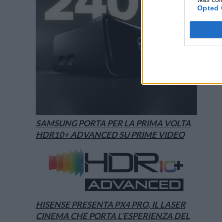
Opted 
SAMSUNG PORTA PER LA PRIMA VOLTA
HDR10+ ADVANCED SU PRIME VIDEO
HISENSE PRESENTA PX4 PRO, IL LASER
CINEMA CHE PORTA L’ESPERIENZA DEL