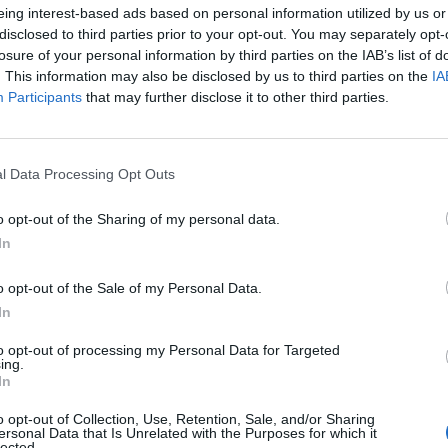
eing interest-based ads based on personal information utilized by us or
Arriva in queste o
disclosed to third parties prior to your opt-out. You may separately opt-
musica in streami
losure of your personal information by third parties on the IAB’s list of
. This information may also be disclosed by us to third parties on the
IA
sembra, infatti, pr
Participants
that may further disclose it to other third parties.
primo servizio itali
l Data Processing Opt Outs
o opt-out of the Sharing of my personal data.
In
o opt-out of the Sale of my Personal Data.
In
to opt-out of processing my Personal Data for Targeted
ing.
In
VIEW POST
o opt-out of Collection, Use, Retention, Sale, and/or Sharing
ersonal Data that Is Unrelated with the Purposes for which it
lected.