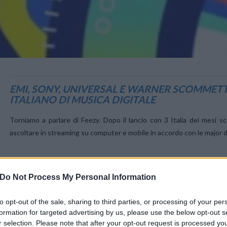
VIEW POST
EMI, SONY, UNIVERSAL E WARNER SCOMMETT
ITALIANO DI MUSICA DIGITALE
Torniamo a parlare di Feezy. Dopo il lancio con 3 Italia dei mesi sco
ascoltare in streaming su computer e mobile in accordo con le major d
Do Not Process My Personal Information
to opt-out of the sale, sharing to third parties, or processing of your per
ANTEPRIMA: 
formation for targeted advertising by us, please use the below opt-out s
STREAMING
r selection. Please note that after your opt-out request is processed y