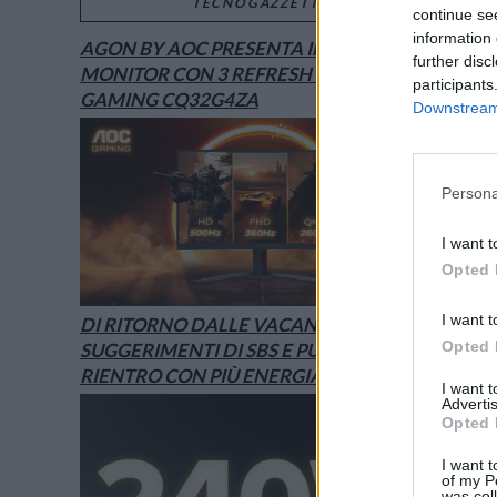
TECNOGAZZETTA
continue se
information 
AGON BY AOC PRESENTA IL NUOVO
further disc
MONITOR CON 3 REFRESH RATE: ECCO IL
participants
GAMING CQ32G4ZA
Downstream 
Persona
I want t
Opted 
I want t
DI RITORNO DALLE VACANZE? I
Opted 
SUGGERIMENTI DI SBS E PURO PER UN
RIENTRO CON PIÙ ENERGIA
I want 
Advertis
Opted 
I want t
of my P
was col