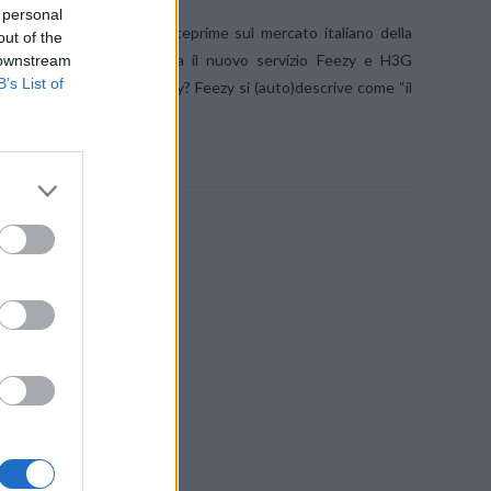
 personal
re una delle prossime anteprime sul mercato italiano della
out of the
ng. Una collaborazione tra il nuovo servizio Feezy e H3G
 downstream
B’s List of
onta a partire. Cosa è Feezy? Feezy si (auto)descrive come “il
ano …