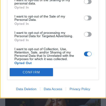
I want to opt-out of the Sharing of my
personal data.
Opted In
VIEW POST
I want to opt-out of the Sale of my
Personal Data.
Opted In
I want to opt-out of processing my
Personal Data for Targeted Advertising.
Opted In
I want to opt-out of Collection, Use,
Retention, Sale, and/or Sharing of my
Personal Data that Is Unrelated with the
SMARTPHONE E NON SOLO: TECNOGAZZETTA
Purposes for which it was collected.
Opted Out
XIAOMI PRESENTA I NUOVI REDMI 17 SERIES,
CONFIRM
FOCUS SU AUTONOMIA E INTRATTENIMENTO
Data Deletion
Data Access
Privacy Policy