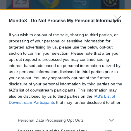
Mondo3 -
Do Not Process My Personal Information
If you wish to opt-out of the sale, sharing to third parties, or
processing of your personal or sensitive information for
APP GRATIS, ACQUISTI IN-APP E MINORI:
targeted advertising by us, please use the below opt-out
GLI IMPEGNI DI ITUNES, GOOGLE, AMAZON
section to confirm your selection. Please note that after your
E GAMELOFT
opt-out request is processed you may continue seeing
interest-based ads based on personal information utilized by
L’Autorità Garante della Concorrenza e del Mercato ha accolto gli
us or personal information disclosed to third parties prior to
impegni presentati da iTunes, Google, Amazon e Gameloft,
your opt-out. You may separately opt-out of the further
nell’ambito di un procedimento avviato per possibili pratiche
disclosure of your personal information by third parties on the
commerciali scorrette, connesse con la diffusione di un
IAB’s list of downstream participants. This information may
also be disclosed by us to third parties on the
IAB’s List of
videogioco destinato a bambini e proposto …
Downstream Participants
that may further disclose it to other
third parties.
LE MIGLIORI OFFERTE AMAZON
Personal Data Processing Opt Outs