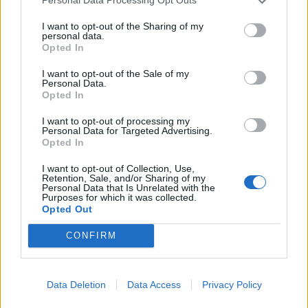
Personal Data Processing Opt Outs
I want to opt-out of the Sharing of my
personal data.
Opted In
I want to opt-out of the Sale of my
Personal Data.
Opted In
I want to opt-out of processing my
Personal Data for Targeted Advertising.
Opted In
I want to opt-out of Collection, Use,
AGON BY AOC PRESENTA IL NUOVO MONITOR
Retention, Sale, and/or Sharing of my
CON 3 REFRESH RATE: ECCO IL GAMING
Personal Data that Is Unrelated with the
Purposes for which it was collected.
CQ32G4ZA
Opted Out
CONFIRM
Data Deletion
Data Access
Privacy Policy