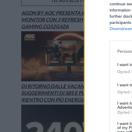
TECNOGAZZETTA
continue se
information 
AGON BY AOC PRESENTA IL NUOVO
further disc
MONITOR CON 3 REFRESH RATE: ECCO IL
participants
GAMING CQ32G4ZA
Downstream 
Persona
I want t
Opted 
I want t
DI RITORNO DALLE VACANZE? I
Opted 
SUGGERIMENTI DI SBS E PURO PER UN
RIENTRO CON PIÙ ENERGIA
I want 
Advertis
Opted 
I want t
of my P
was col