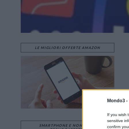
LE MIGLIORI OFFERTE AMAZON
Mondo3 -
If you wish 
sensitive in
SMARTPHONE E NON SOLO:
confirm you