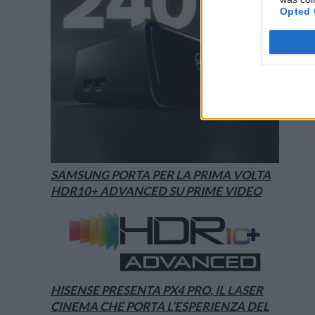
Opted 
SAMSUNG PORTA PER LA PRIMA VOLTA
HDR10+ ADVANCED SU PRIME VIDEO
HISENSE PRESENTA PX4 PRO, IL LASER
CINEMA CHE PORTA L’ESPERIENZA DEL