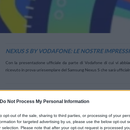
VIEW POST
NEXUS S BY VODAFONE: LE NOSTRE IMPRESS
Con la presentazione ufficiale da parte di Vodafone di cui vi abbia
ricevuto in prova un’esemplare del Samsung Nexus S che sarà ufficialm
Do Not Process My Personal Information
to opt-out of the sale, sharing to third parties, or processing of your per
formation for targeted advertising by us, please use the below opt-out s
r selection. Please note that after your opt-out request is processed y