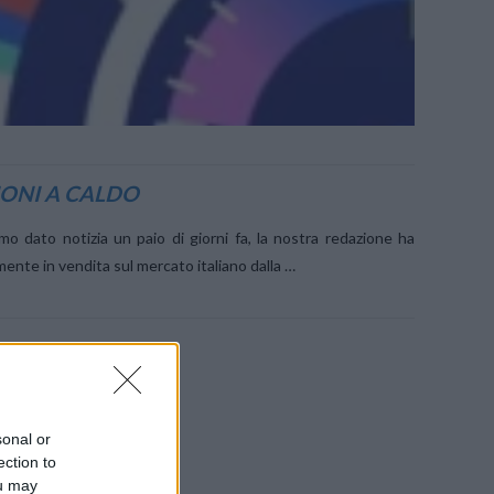
IONI A CALDO
mo dato notizia un paio di giorni fa, la nostra redazione ha
ente in vendita sul mercato italiano dalla …
sonal or
ection to
ou may