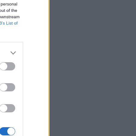
 personal
out of the
 downstream
B’s List of