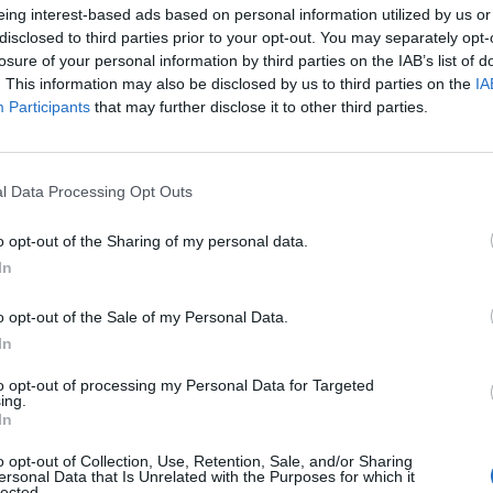
Novità per i clienti internet mobile della Svizzera. Dal 27 apr
eing interest-based ads based on personal information utilized by us or
disclosed to third parties prior to your opt-out. You may separately opt-
comunicazione dati per il lavoro e la navigazione web in mobilità. 
losure of your personal information by third parties on the IAB’s list of
59 …
. This information may also be disclosed by us to third parties on the
IA
Participants
that may further disclose it to other third parties.
l Data Processing Opt Outs
o opt-out of the Sharing of my personal data.
In
o opt-out of the Sale of my Personal Data.
In
to opt-out of processing my Personal Data for Targeted
ing.
In
o opt-out of Collection, Use, Retention, Sale, and/or Sharing
ersonal Data that Is Unrelated with the Purposes for which it
lected.