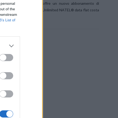
ile 2009, Swisscom infatti offre un nuovo abbonamento di
 personal
out of the
Il nuovo abbonamento Mobile Unlimited NATEL® data flat costa
 downstream
B’s List of