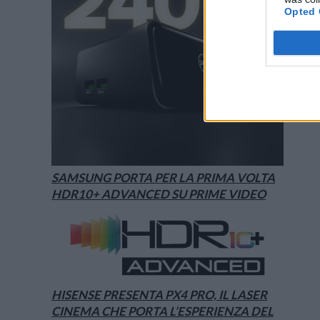
Opted 
SAMSUNG PORTA PER LA PRIMA VOLTA
HDR10+ ADVANCED SU PRIME VIDEO
HISENSE PRESENTA PX4 PRO, IL LASER
CINEMA CHE PORTA L’ESPERIENZA DEL