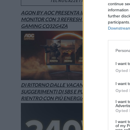
TECNOGAZZETTA
continue se
information 
AGON BY AOC PRESENTA IL NUOVO
further disc
MONITOR CON 3 REFRESH RATE: ECCO IL
participants
GAMING CQ32G4ZA
Downstream 
Persona
I want t
Opted 
I want t
DI RITORNO DALLE VACANZE? I
Opted 
SUGGERIMENTI DI SBS E PURO PER UN
RIENTRO CON PIÙ ENERGIA
I want 
Advertis
Opted 
I want t
of my P
was col