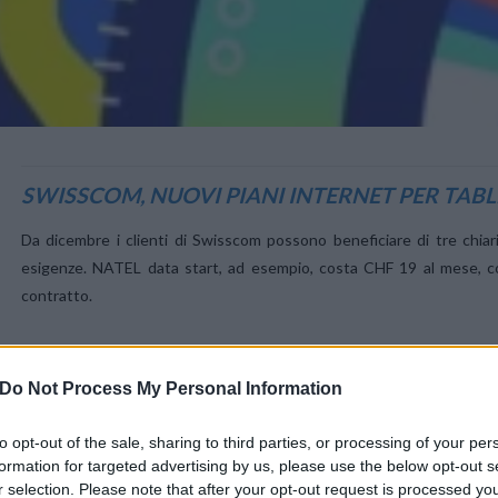
VIEW POST
SWISSCOM, NUOVI PIANI INTERNET PER TAB
Da dicembre i clienti di Swisscom possono beneficiare di tre chia
esigenze. NATEL data start, ad esempio, costa CHF 19 al mese, 
contratto.
Do Not Process My Personal Information
to opt-out of the sale, sharing to third parties, or processing of your per
ANTEPRIMA SWISSCOM: ARRIVA INTERNET SE
formation for targeted advertising by us, please use the below opt-out s
r selection. Please note that after your opt-out request is processed y