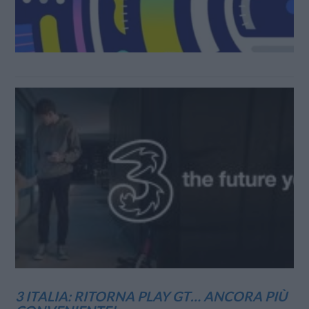
3 ITALIA: RITORNA PLAY GT… ANCORA PIÙ