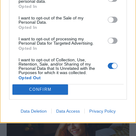
personal data.
Opted In
VIEW POST
I want to opt-out of the Sale of my
Personal Data.
Opted In
I want to opt-out of processing my
Personal Data for Targeted Advertising.
Opted In
I want to opt-out of Collection, Use,
Retention, Sale, and/or Sharing of my
Personal Data that Is Unrelated with the
SMARTPHONE E NON SOLO: TECNOGAZZETTA
Purposes for which it was collected.
Opted Out
XIAOMI PRESENTA I NUOVI REDMI 17 SERIES,
FOCUS SU AUTONOMIA E INTRATTENIMENTO
CONFIRM
Data Deletion
Data Access
Privacy Policy