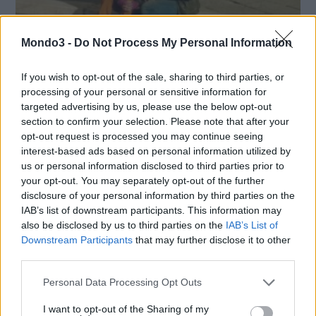
Mondo3 -
Do Not Process My Personal Information
If you wish to opt-out of the sale, sharing to third parties, or
processing of your personal or sensitive information for
OFFERTE SPECIALI PER CHI ENTRA IN 3,
targeted advertising by us, please use the below opt-out
ARRIVA LA PROROGA E… LA NUOVA
section to confirm your selection. Please note that after your
TARIFFA PLAY GT
opt-out request is processed you may continue seeing
interest-based ads based on personal information utilized by
Il vecchio listino con le offerte speciali terminava oggi. In realtà
us or personal information disclosed to third parties prior to
your opt-out. You may separately opt-out of the further
arrivano proroghe e novità: oltre a Play, anche le offerte
disclosure of your personal information by third parties on the
ricaricabili ALL-IN 9 Limited Edition e ALL-IN Start Per Te sono
IAB’s list of downstream participants. This information may
prorogate sino alla mezzanotte del 12 aprile. Entrambe …
also be disclosed by us to third parties on the
IAB’s List of
Downstream Participants
that may further disclose it to other
LE MIGLIORI OFFERTE AMAZON
third parties.
Personal Data Processing Opt Outs
I want to opt-out of the Sharing of my