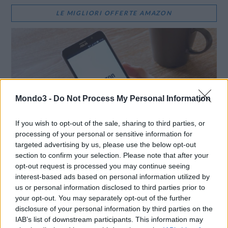
LE MIGLIORI OFFERTE AMAZON
Mondo3 -
Do Not Process My Personal Information
If you wish to opt-out of the sale, sharing to third parties, or
processing of your personal or sensitive information for
targeted advertising by us, please use the below opt-out
section to confirm your selection. Please note that after your
opt-out request is processed you may continue seeing
SMARTPHONE E NON SOLO: TECNOGAZZETTA
interest-based ads based on personal information utilized by
us or personal information disclosed to third parties prior to
LG CHANNELS SUPERA I 5.000 CANALI A LIVELLO
your opt-out. You may separately opt-out of the further
GLOBALE E ARRIVA A 37 PAESI CON IL LANCIO IN
disclosure of your personal information by third parties on the
POLONIA
IAB’s list of downstream participants. This information may