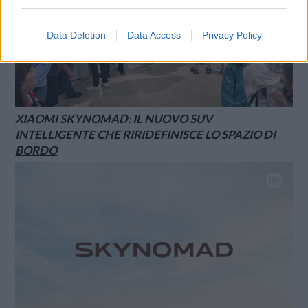
Data Deletion
Data Access
Privacy Policy
XIAOMI SKYNOMAD: IL NUOVO SUV
INTELLIGENTE CHE RIRIDEFINISCE LO SPAZIO DI
BORDO