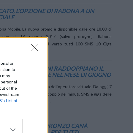
ATO, L’OPZIONE DI RABONA A UN
CIALE
ona Mobile. La nuova promo è disponibile dalle ore 18.00 di
fino al 18 giugno 2017 (salvo proroghe). Rabona
 prevede: 1000 Minuti verso tutti 100 SMS 10 Giga
L’opzione tariffaria …
sonal or
ANCIA: LE OPZIONI RADDOPPIANO IL
ection to
NDLE SE ATTIVATE NEL MESE DI GIUGNO
ou may
 personal
mozione Rabona 555 in casa dell’operatore virtuale. Da oggi, 7
out of the
il mese arriva infatti il raddoppio dei minuti, SMS e giga delle
 downstream
B’s List of
r Play e Goleador che – se …
, IL MODULO DI ORONZO CANÀ
A PROMOZIONE… PER TUTTI