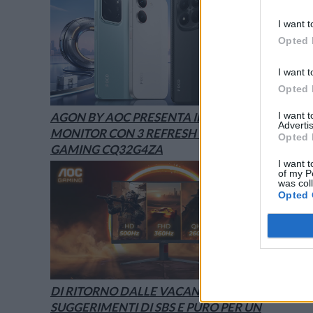
I want t
Opted 
I want t
Opted 
I want 
AGON BY AOC PRESENTA IL NUOVO
Advertis
MONITOR CON 3 REFRESH RATE: ECCO IL
Opted 
GAMING CQ32G4ZA
I want t
of my P
was col
Opted 
DI RITORNO DALLE VACANZE? I
SUGGERIMENTI DI SBS E PURO PER UN