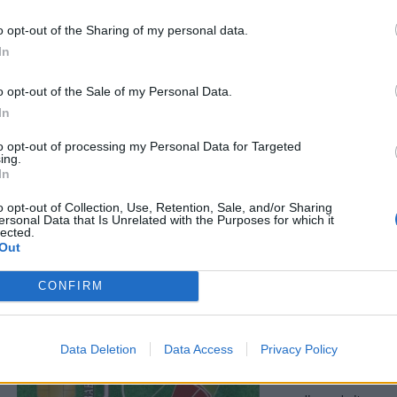
VIEW POST
o opt-out of the Sharing of my personal data.
E’ ancora attivabi
In
5-5-5 tanto caro 
555 prevede ogni m
o opt-out of the Sale of my Personal Data.
…
In
to opt-out of processing my Personal Data for Targeted
SI ARRICCHI
ing.
OGGI AL VI
In
VIEW POST
È ripartita da poc
o opt-out of Collection, Use, Retention, Sale, and/or Sharing
ersonal Data that Is Unrelated with the Purposes for which it
annuncia l’avvio 
lected.
Out
quelle già present
arricchisce dunque 
CONFIRM
(RI)PARTE R
PIANI ED OP
Data Deletion
Data Access
Privacy Policy
VIEW POST
Oggi, 08/05/2017 l’