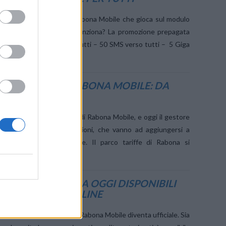
le l’ultima promozione di Rabona Mobile che gioca sul modulo
a… Oronzo Canà. Come funziona? La promozione prepagata
ese – 500 minuti verso tutti – 50 SMS verso tutti – 5 Giga
SCE L’OFFERTA RABONA MOBILE: DA
A NUOVE OFFERTE
o l’avventura come MVNO di Rabona Mobile, e oggi il gestore
di nuove offerte e promozioni, che vanno ad aggiungersi a
i nell’offerta commerciale. Il parco tariffe di Rabona si
di …
ABONA MOBILE: DA OGGI DISPONIBILI
ZIONI, ANCHE ONLINE
ingresso nel mercato per Rabona Mobile diventa ufficiale. Sia