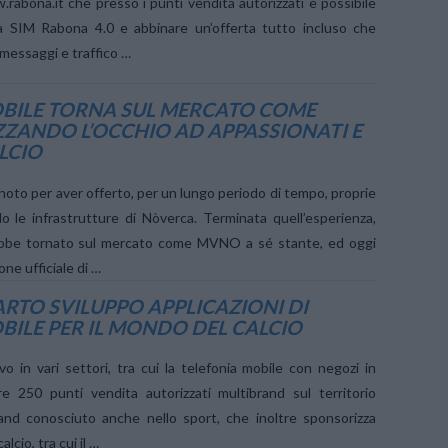
.rabona.it che presso i punti vendita autorizzati è possibile
va SIM Rabona 4.0 e abbinare un’offerta tutto incluso che
messaggi e traffico …
BILE TORNA SUL MERCATO COME
ZZANDO L’OCCHIO AD APPASSIONATI E
ALCIO
oto per aver offerto, per un lungo periodo di tempo, proprie
do le infrastrutture di Nòverca. Terminata quell’esperienza,
bbe tornato sul mercato come MVNO a sé stante, ed oggi
one ufficiale di …
RTO SVILUPPO APPLICAZIONI DI
ILE PER IL MONDO DEL CALCIO
o in vari settori, tra cui la telefonia mobile con negozi in
re 250 punti vendita autorizzati multibrand sul territorio
and conosciuto anche nello sport, che inoltre sponsorizza
lcio, tra cui il …