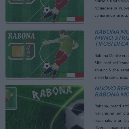
online sul sito www
richiedere la nuo
comprende minuti, 
RABONA MO
MVNO, STRI
TIFOSI DI C
VIEW POST
Rabona Mobile era n
SIM card utilizzan
annunciò che sare
arriva la comunicazi
NUOVO REPA
RABONA MOB
VIEW POST
Rabona, brand attiv
franchising ed olt
nazionale, è un br
diverse squadre di ca