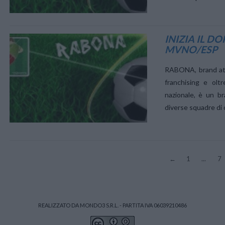
INIZIA IL 
MVNO/ESP
VIEW POST
RABONA, brand attiv
franchising e oltr
nazionale, è un b
diverse squadre di ca
VIEW POST
←
1
...
7
REALIZZATO DA MONDO3 S.R.L. - PARTITA IVA 06039210486