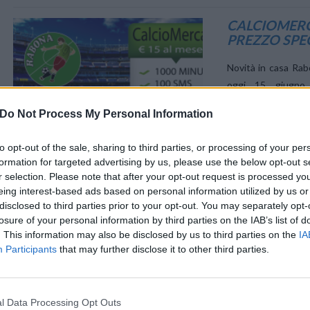
CALCIOMERC
PREZZO SPE
Novità in casa Rab
oggi 15 giugno 
“CALCIOMERCATO”
VIEW POST
Do Not Process My Personal Information
Canone 15€ al mese 
to opt-out of the sale, sharing to third parties, or processing of your per
RABONA RIL
formation for targeted advertising by us, please use the below opt-out s
PROPRIO BU
r selection. Please note that after your opt-out request is processed y
eing interest-based ads based on personal information utilized by us or
Non c’è solo la pro
disclosed to third parties prior to your opt-out. You may separately opt-
giugno, e per tutto 
losure of your personal information by third parties on the IAB’s list of
. This information may also be disclosed by us to third parties on the
IA
promo Play Off, Fai
Participants
that may further disclose it to other third parties.
RABONA 555
l Data Processing Opt Outs
DIVENTA UN