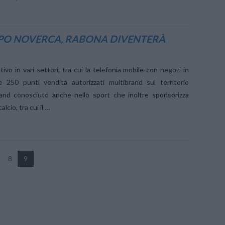
DOPO NOVERCA, RABONA DIVENTERÀ
o in vari settori, tra cui la telefonia mobile con negozi in
e 250 punti vendita autorizzati multibrand sul territorio
rand conosciuto anche nello sport che inoltre sponsorizza
lcio, tra cui il …
8
9