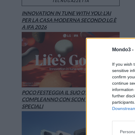
TECNOGAZZETTA
INNOVATION IN TUNE WITH YOU: L’AI
PER LA CASA MODERNA SECONDO LG È
A IFA 2026
Mondo3 -
If you wish 
sensitive in
confirm you
continue se
information 
POCO FESTEGGIA IL SUO OTTAVO
further disc
COMPLEANNO CON SCONTI E OFFERTE
participants
SPECIALI
Downstream 
Persona