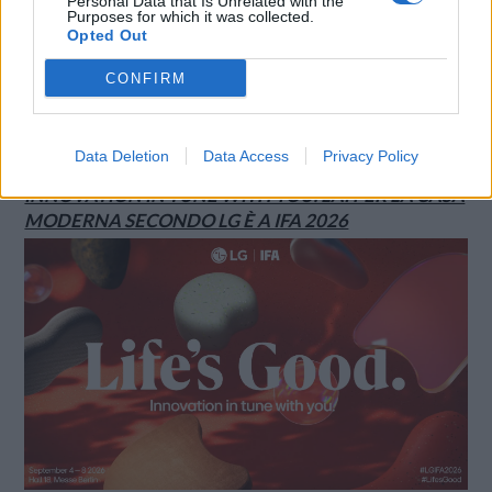
Personal Data that Is Unrelated with the
Purposes for which it was collected.
Opted Out
CONFIRM
Data Deletion
Data Access
Privacy Policy
INNOVATION IN TUNE WITH YOU: L’AI PER LA CASA
MODERNA SECONDO LG È A IFA 2026