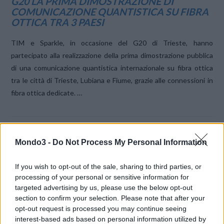
G20 LA PRIMA DIMOSTRAZIONE DI
COMUNICAZIONE QUANTISTICA SU FIBRA
OTTICA TRA 3 PAESI
TIM e Sparkle, in occasione del G20 di Trieste, hanno
partecipato alla realizzazione della prima dimostrazione pubblica
di una comunicazione quantistica internazionale su fibra ottica
tra le città di Trieste, Lubiana e Fiume, grazie alle connessioni in
fibra ottica dedicate. …
Mondo3 -
Do Not Process My Personal Information
If you wish to opt-out of the sale, sharing to third parties, or
VIEW POST
processing of your personal or sensitive information for
LE MIGLIORI OFFERTE AMAZON
targeted advertising by us, please use the below opt-out
section to confirm your selection. Please note that after your
opt-out request is processed you may continue seeing
interest-based ads based on personal information utilized by