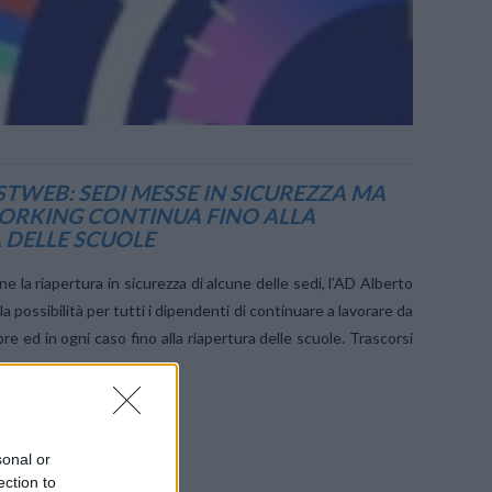
ASTWEB: SEDI MESSE IN SICUREZZA MA
RKING CONTINUA FINO ALLA
 DELLE SCUOLE
e la riapertura in sicurezza di alcune delle sedi, l’AD Alberto
 possibilità per tutti i dipendenti di continuare a lavorare da
re ed in ogni caso fino alla riapertura delle scuole. Trascorsi
sonal or
ection to