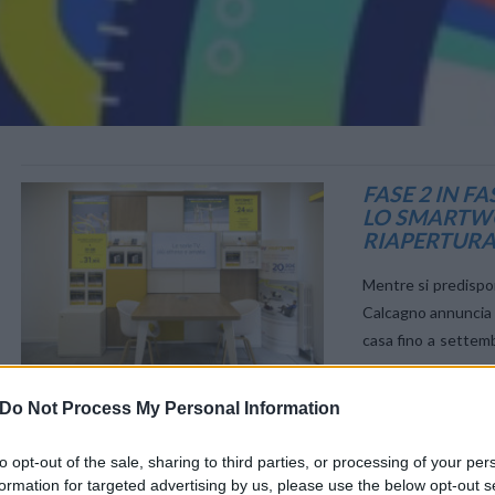
VIEW POST
FASE 2 IN F
LO SMARTWO
RIAPERTURA
Mentre si predispon
Calcagno annuncia la
casa fino a settemb
…
Do Not Process My Personal Information
to opt-out of the sale, sharing to third parties, or processing of your per
formation for targeted advertising by us, please use the below opt-out s