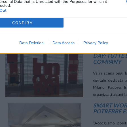
PER INCREM
ersonal Data that Is Unrelated with the Purposes for which it
lected.
L’EFFICIENZ
VIEW POST
Out
Il white paper “Tim
CONFIRM
a individuare i dev
annuncia la pubbli
Data Deletion
Data Access
Privacy Policy
VODAFONE, 
DAY: TUTTE 
COMPANY
VIEW POST
Va in scena oggi l
digitale dedicata 
Milano, Padova, B
organizzati alcuni l
SMART WORK
POTREBBE E
VIEW POST
“Accogliamo posit