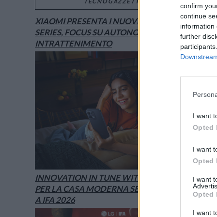
TECNOGAZZETTA
confirm you
continue se
XIAOMI PRESENTA I NUOVI REDMI 17
information 
SERIES, FOCUS SU AUTONOMIA E
further disc
INTRATTENIMENTO
participants
Downstream 
Persona
I want t
Opted 
I want t
Opted 
INNOVATION IN TUNE WITH YOU: L’AI
I want 
Advertis
PER LA CASA MODERNA SECONDO LG È
Opted 
A IFA 2026
I want t