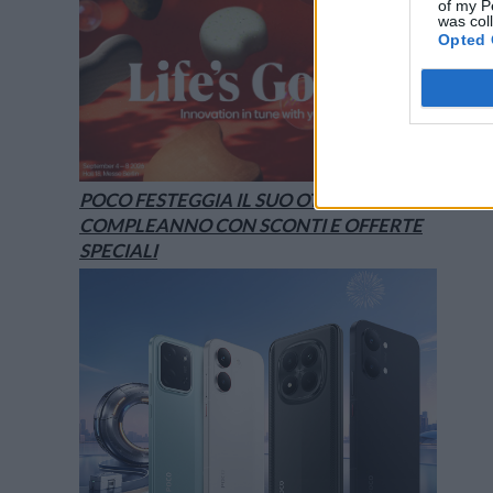
of my P
was col
Opted 
POCO FESTEGGIA IL SUO OTTAVO
COMPLEANNO CON SCONTI E OFFERTE
SPECIALI