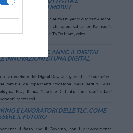
ENTARE LA PRODUTTIVITÀ E
A DEI LAVORATORI MOBILI
e To Do More” di Panasonic aiuta i buyer di dispositivi mobili
ice migliori per la forza lavoro che opera sul campo Panasonic
cazione del white paper Time To Do More, volto …
GIUNGE AL TERZO ANNO IL DIGITAL
LE INNOVAZIONI DI UNA DIGITAL
a terza edizione del Digital Day, una giornata di formazione
alle famiglie dei dipendenti Vodafone. Nelle sedi di Ivrea,
ologna, Pisa, Roma, Napoli e Catania, sono stati infatti
aboratori, spettacoli …
ING E LAVORATORI DELLE TLC, COME
SSERE IL FUTURO
ivamente il fatto che il Governo, con il provvedimento