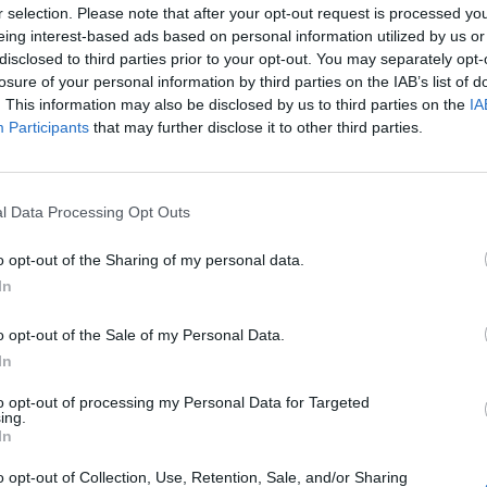
r selection. Please note that after your opt-out request is processed y
eing interest-based ads based on personal information utilized by us or
SMART WORK
disclosed to third parties prior to your opt-out. You may separately opt-
L’AZIENDA C
losure of your personal information by third parties on the IAB’s list of
VODAFONE
. This information may also be disclosed by us to third parties on the
IA
Participants
that may further disclose it to other third parties.
In un momento dram
produttive d’Italia
VIEW POST
ancor maggior del
l Data Processing Opt Outs
spesso a …
CORONAVIRUS
o opt-out of the Sharing of my personal data.
CENTER DI 
In
Avviate altre m
o opt-out of the Sale of my Personal Data.
dell’emergenza Cor
In
potenziare la tutel
to opt-out of processing my Personal Data for Targeted
completato il proce
ing.
In
ACQUISTARE 
o opt-out of Collection, Use, Retention, Sale, and/or Sharing