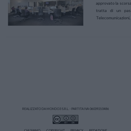
approvato la scorsa
tratta di un pa
Telecomunicazioni, 
VIEW POST
VIEW POST
REALIZZATO DA MONDO3 S.R.L. - PARTITA IVA 06039210486
CHI SIAMO
COPYRIGHT
PRIVACY
REDAZIONE