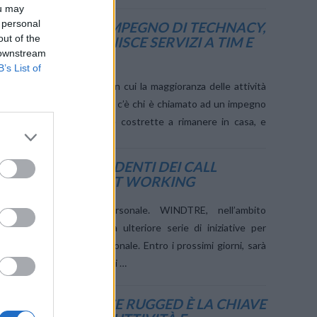
ou may
 personal
ING: CRESCE L’IMPEGNO DI TECHNACY,
out of the
ERVESE CHE FORNISCE SERVIZI A TIM E
 downstream
B’s List of
matico come l’attuale, in cui la maggioranza delle attività
 sono costrette a fermarsi, c’è chi è chiamato ad un impegno
 normale. Con le persone costrette a rimanere in casa, e
, TUTTI I DIPENDENTI DEI CALL
WINDTRE IN SMART WORKING
isure a tutela del personale. WINDTRE, nell’ambito
onavirus, ha avviato una ulteriore serie di iniziative per
a e la protezione del personale. Entro i prossimi giorni, sarà
sso che consentirà a tutti i …
IL GIUSTO DEVICE RUGGED È LA CHIAVE