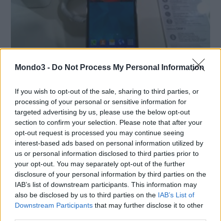
Mondo3 -
Do Not Process My Personal Information
DA WIND NUOVE PROMOZIONI PER I
If you wish to opt-out of the sale, sharing to third parties, or
VECCHI CLIENTI. ANCHE CON IL GALAXY S5
processing of your personal or sensitive information for
targeted advertising by us, please use the below opt-out
Al via oggi due nuove promozioni Wind, dedicate – udite udite! –
section to confirm your selection. Please note that after your
ai clienti più fedeli del gestore arancione. Le offerte, infatti, sono
opt-out request is processed you may continue seeing
riservate a chi ha una SIM ricaricabile attiva da almeno 1 anno e
interest-based ads based on personal information utilized by
abbia attivato un’offerta della …
us or personal information disclosed to third parties prior to
your opt-out. You may separately opt-out of the further
disclosure of your personal information by third parties on the
LE MIGLIORI OFFERTE AMAZON
IAB’s list of downstream participants. This information may
also be disclosed by us to third parties on the
IAB’s List of
Downstream Participants
that may further disclose it to other
third parties.