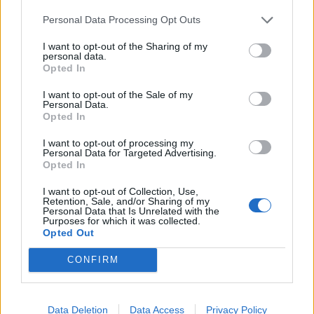
Personal Data Processing Opt Outs
I want to opt-out of the Sharing of my
VIEW POST
personal data.
Opted In
I want to opt-out of the Sale of my
Personal Data.
Opted In
I want to opt-out of processing my
Personal Data for Targeted Advertising.
SMARTPHONE E NON SOLO: TECNOGAZZETTA
Opted In
LG CHANNELS SUPERA I 5.000 CANALI A LIVELLO
I want to opt-out of Collection, Use,
GLOBALE E ARRIVA A 37 PAESI CON IL LANCIO IN
Retention, Sale, and/or Sharing of my
Personal Data that Is Unrelated with the
POLONIA
Purposes for which it was collected.
Opted Out
CONFIRM
Data Deletion
Data Access
Privacy Policy