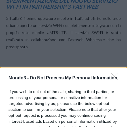
SPERIMENTAZIONE DEL NUOVO SERVIZIO
WI-FI IN PARTNERSHIP 3-FASTWEB
3 Italia è il primo operatore mobile in Italia ad offrire nelle aree
urbane aperte un servizio Wi-Fi completamente integrato con la
propria rete mobile UMTS-LTE. Il servizio 3Wi-Fi è stato
realizzato in collaborazione con Fastweb Wholesale che ha
predisposto …
Mondo3 -
Do Not Process My Personal Information
If you wish to opt-out of the sale, sharing to third parties, or
VIEW POST
LE MIGLIORI OFFERTE AMAZON
processing of your personal or sensitive information for
targeted advertising by us, please use the below opt-out
section to confirm your selection. Please note that after your
opt-out request is processed you may continue seeing
interest-based ads based on personal information utilized by