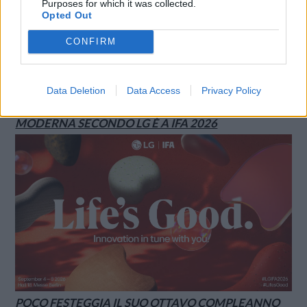
Purposes for which it was collected.
Opted Out
CONFIRM
Data Deletion
Data Access
Privacy Policy
INNOVATION IN TUNE WITH YOU: L’AI PER LA CASA
MODERNA SECONDO LG È A IFA 2026
POCO FESTEGGIA IL SUO OTTAVO COMPLEANNO