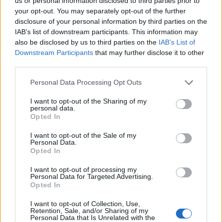
us or personal information disclosed to third parties prior to
your opt-out. You may separately opt-out of the further
disclosure of your personal information by third parties on the
IAB’s list of downstream participants. This information may
also be disclosed by us to third parties on the
IAB’s List of
Downstream Participants
that may further disclose it to other
third parties.
Personal Data Processing Opt Outs
I want to opt-out of the Sharing of my
SMARTPHONE E NON SOLO: TECNOGAZZETTA
personal data.
Opted In
XIAOMI PRESENTA I NUOVI REDMI 17 SERIES,
FOCUS SU AUTONOMIA E INTRATTENIMENTO
I want to opt-out of the Sale of my
Personal Data.
Opted In
I want to opt-out of processing my
Personal Data for Targeted Advertising.
Opted In
I want to opt-out of Collection, Use,
Retention, Sale, and/or Sharing of my
Personal Data that Is Unrelated with the