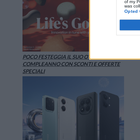
of my P
was col
Opted 
POCO FESTEGGIA IL SUO OTTAVO
COMPLEANNO CON SCONTI E OFFERTE
SPECIALI