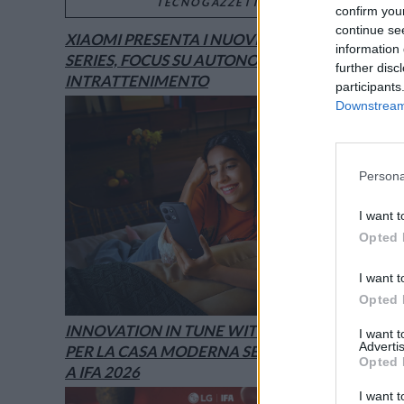
TECNOGAZZETTA
confirm you
continue se
XIAOMI PRESENTA I NUOVI REDMI 17
information 
SERIES, FOCUS SU AUTONOMIA E
further disc
INTRATTENIMENTO
participants
Downstream 
Persona
I want t
Opted 
I want t
Opted 
INNOVATION IN TUNE WITH YOU: L’AI
I want 
Advertis
PER LA CASA MODERNA SECONDO LG È
Opted 
A IFA 2026
I want t