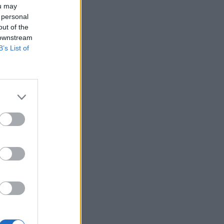
ou may
 personal
out of the
 downstream
B’s List of