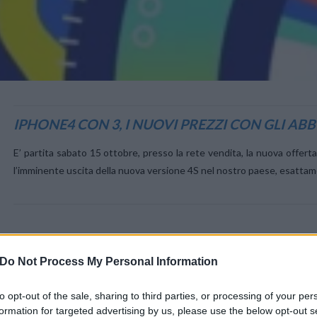
VIEW POST
IPHONE4 CON 3, I NUOVI PREZZI CON GLI A
E’ partita sabato 15 ottobre, presso la rete vendita, la nuova offerta
l’imminente uscita della nuova versione 4S nel nostro paese, esatta
Do Not Process My Personal Information
to opt-out of the sale, sharing to third parties, or processing of your per
formation for targeted advertising by us, please use the below opt-out s