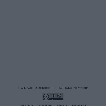
REALIZZATO DA MONDO3 S.R.L. - PARTITA IVA 06039210486
CHI SIAMO
COPYRIGHT
PRIVACY
REDAZIONE