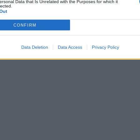
ersonal Data that Is Unrelated with the Purposes for which it
lected.
Out
CONFIRM
Data Deletion
Data Access
Privacy Policy