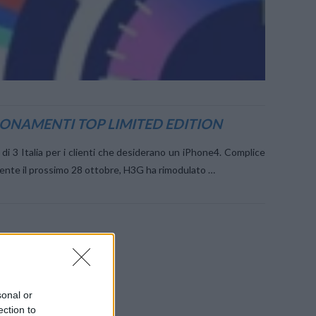
BBONAMENTI TOP LIMITED EDITION
 di 3 Italia per i clienti che desiderano un iPhone4. Complice
mente il prossimo 28 ottobre, H3G ha rimodulato …
sonal or
ection to