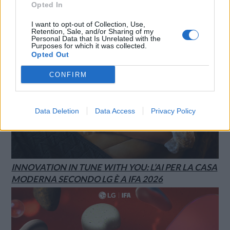
Opted In
I want to opt-out of Collection, Use,
Retention, Sale, and/or Sharing of my
Personal Data that Is Unrelated with the
Purposes for which it was collected.
Opted Out
CONFIRM
Data Deletion
Data Access
Privacy Policy
INNOVATION IN TUNE WITH YOU: L’AI PER LA CASA
MODERNA SECONDO LG È A IFA 2026