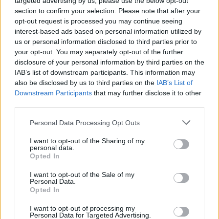
targeted advertising by us, please use the below opt-out
section to confirm your selection. Please note that after your
opt-out request is processed you may continue seeing
LE MIGLIORI OFFERTE AMAZON
interest-based ads based on personal information utilized by
us or personal information disclosed to third parties prior to
your opt-out. You may separately opt-out of the further
disclosure of your personal information by third parties on the
IAB’s list of downstream participants. This information may
also be disclosed by us to third parties on the
IAB’s List of
Downstream Participants
that may further disclose it to other
third parties.
Personal Data Processing Opt Outs
I want to opt-out of the Sharing of my
personal data.
Opted In
I want to opt-out of the Sale of my
Personal Data.
SMARTPHONE E NON SOLO: TECNOGAZZETTA
Opted In
XIAOMI PRESENTA I NUOVI REDMI 17 SERIES,
I want to opt-out of processing my
FOCUS SU AUTONOMIA E INTRATTENIMENTO
Personal Data for Targeted Advertising.