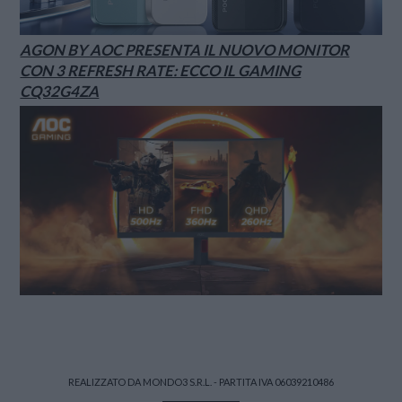
AGON BY AOC PRESENTA IL NUOVO MONITOR
CON 3 REFRESH RATE: ECCO IL GAMING
CQ32G4ZA
REALIZZATO DA MONDO3 S.R.L. - PARTITA IVA 06039210486