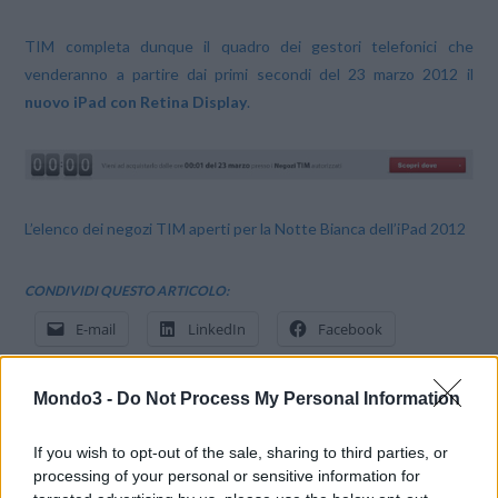
TIM completa dunque il quadro dei gestori telefonici che
venderanno a partire dai primi secondi del 23 marzo 2012 il
nuovo iPad con Retina Display
.
L’elenco dei negozi TIM aperti per la Notte Bianca dell’iPad 2012
CONDIVIDI QUESTO ARTICOLO:
E-mail
LinkedIn
Facebook
X
Mastodon
Telegram
Mondo3 -
Do Not Process My Personal Information
WhatsApp
Stampa
Altro
If you wish to opt-out of the sale, sharing to third parties, or
processing of your personal or sensitive information for