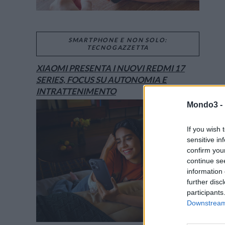
SMARTPHONE E NON SOLO:
TECNOGAZZETTA
XIAOMI PRESENTA I NUOVI REDMI 17
SERIES, FOCUS SU AUTONOMIA E
INTRATTENIMENTO
Mondo3 -
If you wish 
sensitive in
confirm you
continue se
information 
further disc
participants
Downstream 