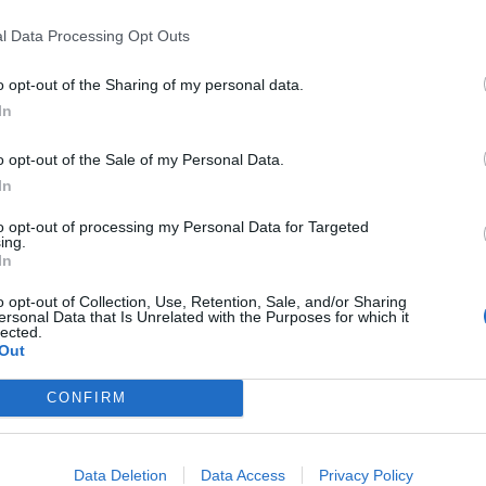
monitoraggio (anche a distanza), nonché le competenze per guida
intelligenti”, facendo evolvere la società verso le “Smart Communit
l Data Processing Opt Outs
i giovani in settori che utilizzano tecnologie innovative, attraverso l
o opt-out of the Sharing of my personal data.
con lo scopo di definire e lanciare nuovi prodotti e servizi fondamentali
In
Circa l’80% dei partecipanti della precedente edizione del master è in
o opt-out of the Sale of my Personal Data.
per l’innovazione. Recentemente Mario Di Loreto, Direttore Pe
In
che
“L’investimento sui giovani, come ha anche dichiarato l’Amministr
to opt-out of processing my Personal Data for Targeted
aspetto altamente qualificante della nostra People Strategy. Sapere 
ing.
adeguato spazio e fiducia alle nuove leve. Come molte imprese di g
In
nostra ha una necessità oramai strutturale di percorrere la st
o opt-out of Collection, Use, Retention, Sale, and/or Sharing
valorizzazione del patrimonio di competenze più mature al nostro inte
ersonal Data that Is Unrelated with the Purposes for which it
lected.
Out
Pierdomenico Perata, Rettore della Scuola Superiore Sant’Anna:
“Si
fra Telecom Italia e Scuola Superiore Sant’Anna, ormai strategica pe
CONFIRM
trasformare i rapporti tra il mondo dell’industria e quelli della ricer
di conoscenze del mondo ‘accademico’ verso utilizzi in campo in
Data Deletion
Data Access
Privacy Policy
Communities’ è uno degli elementi qualificanti di questa collaborazi