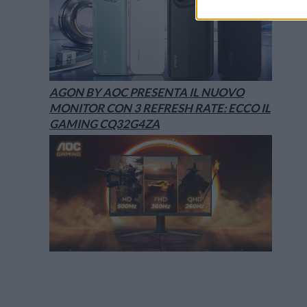
AGON BY AOC PRESENTA IL NUOVO
MONITOR CON 3 REFRESH RATE: ECCO IL
GAMING CQ32G4ZA