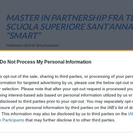
MASTER IN PARTNERSHIP FRA T
SCUOLA SUPERIORE SANT’ANNA P
“SMART”
9 Settembre 2014 15:18
by Redazione
Smart, proprio
Do Not Process My Personal Information
Solutions –
consolidata par
to opt-out of the sale, sharing to third parties, or processing of your per
giunto ai nastri
formation for targeted advertising by us, please use the below opt-out s
r selection. Please note that after your opt-out request is processed y
eing interest-based ads based on personal information utilized by us or
Si è inaugurato infatti ieri presso l’aula magna della Scuola Su
disclosed to third parties prior to your opt-out. You may separately opt-
interamente finanziato da Telecom Italia, che formerà 16 giovani talent
losure of your personal information by third parties on the IAB’s list of
. This information may also be disclosed by us to third parties on the
IA
In particolare, ai partecipanti al corso verrà offerta la possibilità
Participants
that may further disclose it to other third parties.
settore delle nuove tecnologie per il business e per migliorare la qua