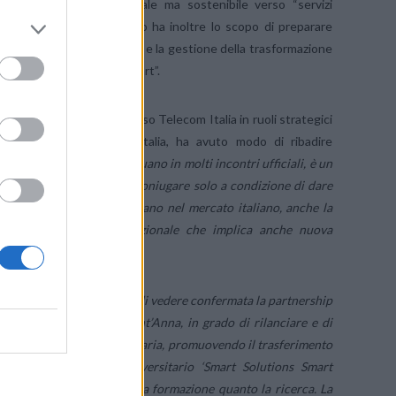
re la transizione radicale ma sostenibile verso “servizi
ies”. Il percorso formativo ha inoltre lo scopo di preparare
a progettazione, lo sviluppo e la gestione della trasformazione
 ed innovativi di tipo “smart”.
 corso di assunzione presso Telecom Italia in ruoli strategici
ople Value di Telecom Italia, ha avuto modo di ribadire
atore Delegato Marco Patuano in molti incontri ufficiali, è un
e innovazione si possono coniugare solo a condizione di dare
randi dimensioni che operano nel mercato italiano, anche la
rada del ricambio generazionale che implica anche nuova
rno.”
amo particolarmente lieti di vedere confermata la partnership
r la Scuola Superiore Sant’Anna, in grado di rilanciare e di
ca e della didattica universitaria, promuovendo il trasferimento
dustriale. Il Master universitario ‘Smart Solutions Smart
one, che coinvolge tanto la formazione quanto la ricerca. La