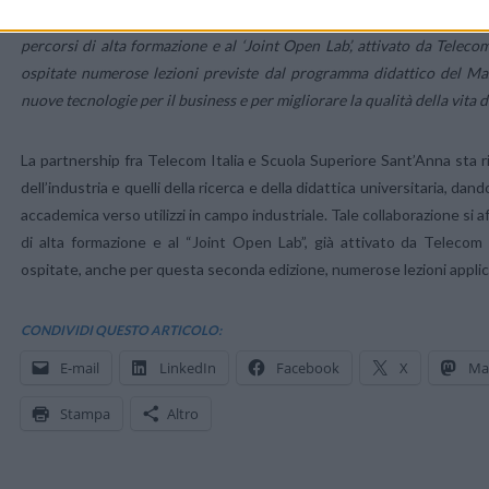
seconda edizione del Master che abbiamo inaugurato questa mattina, si
percorsi di alta formazione e al ‘Joint Open Lab’, attivato da Telec
ospitate numerose lezioni previste dal programma didattico del Mast
nuove tecnologie per il business e per migliorare la qualità della vita de
La partnership fra Telecom Italia e Scuola Superiore Sant’Anna sta r
dell’industria e quelli della ricerca e della didattica universitaria, da
accademica verso utilizzi in campo industriale. Tale collaborazione si aff
di alta formazione e al “Joint Open Lab”, già attivato da Telecom
ospitate, anche per questa seconda edizione, numerose lezioni applica
CONDIVIDI QUESTO ARTICOLO:
E-mail
LinkedIn
Facebook
X
Ma
Stampa
Altro