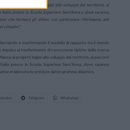
 affianca ai progetti legati allo sviluppo del territorio, ai
om Italia presso la Scuola Superiore Sant’Anna e dove saranno
er che formerà gli allievi, con particolare riferimento alle
i cittadini”.
ilanciando e trasformando il modello di rapporto tra il mondo
ndo impulso al trasferimento di conoscenze tipiche della ricerca
ianca ai progetti legati allo sviluppo del territorio, ai percorsi
 Italia presso la Scuola Superiore Sant’Anna, dove saranno
tive in laboratorio previste dal programma didattico.
stodon
Telegram
WhatsApp