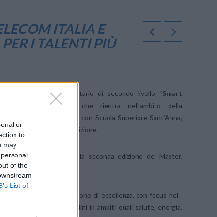
ELECOM ITALIA E
ER I TALENTI PIÙ
 come il Master universitario di secondo livello “
Smart
 Smart Communities
”, che rientra nell’ambito della
tnership di Telecom Italia con Scuola Superiore Sant’Anna,
sonal or
 di partenza per la nuova edizione.
ection to
ou may
 personal
periore Sant’Anna di Pisa la seconda edizione del Master,
out of the
i laureati in ingegneria.
 downstream
B’s List of
 di raggiungere una preparazione di eccellenza, con focus nel
lità della vita dei cittadini in ambiti quali salute, energia,