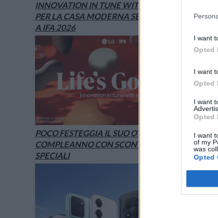
INNOVATION IN TUNE WITH YOU: L’AI
PER LA CASA MODERNA SECONDO LG È
Persona
A IFA 2026
I want t
Opted 
I want t
Opted 
I want 
Advertis
Opted 
POCO FESTEGGIA IL SUO OTTAVO
I want t
of my P
COMPLEANNO CON SCONTI E OFFERTE
was col
SPECIALI
Opted 