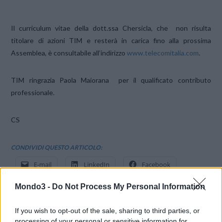
Il curriculum vitae della dott.ssa Chersicla, che non risulta
titolare di azioni TIM e resterà in carica fino alla prossima
Assemblea, è consultabile all’indirizzo
www.telecomitalia.com
.
TIM ringrazia Paola Maiorana per il qualificato contributo
professionale.
CS
CONDIVIDI QUESTO ARTICOLO:
E-mail
LinkedIn
Facebook
X
Mastodon
Telegram
Mondo3 -
Do Not Process My Personal Information
WhatsApp
Stampa
Altro
If you wish to opt-out of the sale, sharing to third parties, or
processing of your personal or sensitive information for