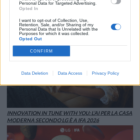
XIAOMI PRESENTA I NUOVI REDMI 17 SERIES,
Personal Data for Targeted Advertising.
FOCUS SU AUTONOMIA E INTRATTENIMENTO
Opted In
I want to opt-out of Collection, Use,
Retention, Sale, and/or Sharing of my
Personal Data that Is Unrelated with the
Purposes for which it was collected.
Opted Out
CONFIRM
Data Deletion
Data Access
Privacy Policy
INNOVATION IN TUNE WITH YOU: L’AI PER LA CASA
MODERNA SECONDO LG È A IFA 2026