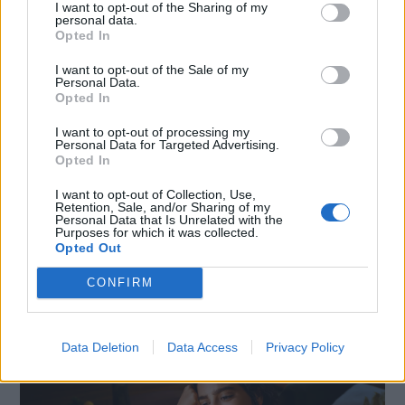
I want to opt-out of the Sharing of my
personal data.
Opted In
I want to opt-out of the Sale of my
Personal Data.
Opted In
I want to opt-out of processing my
Personal Data for Targeted Advertising.
Opted In
I want to opt-out of Collection, Use,
Retention, Sale, and/or Sharing of my
Personal Data that Is Unrelated with the
Purposes for which it was collected.
SMARTPHONE E NON SOLO: TECNOGAZZETTA
Opted Out
XIAOMI PRESENTA I NUOVI REDMI 17 SERIES,
CONFIRM
FOCUS SU AUTONOMIA E INTRATTENIMENTO
Data Deletion
Data Access
Privacy Policy