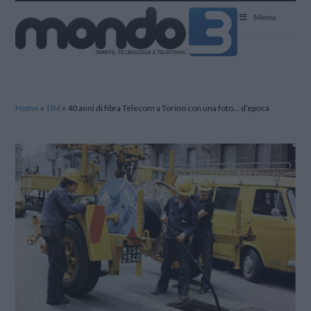
Mondo3
Menu
Home
»
TIM
»
40 anni di fibra Telecom a Torino con una foto… d’epoca