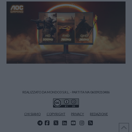
REALIZZATO DA MONDO3 S.R.L. - PARTITA IVA 06039210486
CHI SIAMO
COPYRIGHT
PRIVACY
REDAZIONE
FACEBOOK
X
LINKEDIN
YOUTUBE
INSTAGRAM
RSS