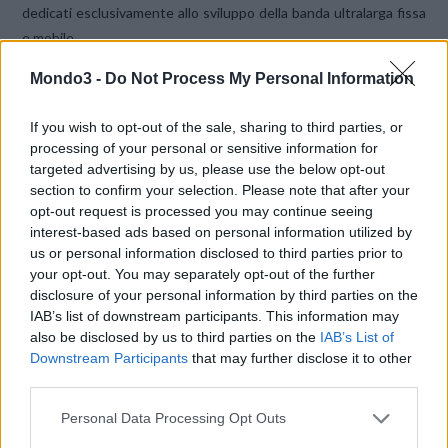
dedicati esclusivamente allo sviluppo della banda ultralarga fissa
e mobile.
Mondo3 -
Do Not Process My Personal Information
Photo Credits telecomitalia.it
If you wish to opt-out of the sale, sharing to third parties, or
processing of your personal or sensitive information for
CONDIVIDI QUESTO ARTICOLO:
targeted advertising by us, please use the below opt-out
E-mail
LinkedIn
Facebook
section to confirm your selection. Please note that after your
opt-out request is processed you may continue seeing
X
Mastodon
Telegram
interest-based ads based on personal information utilized by
us or personal information disclosed to third parties prior to
WhatsApp
Stampa
Altro
your opt-out. You may separately opt-out of the further
disclosure of your personal information by third parties on the
IAB’s list of downstream participants. This information may
also be disclosed by us to third parties on the
IAB’s List of
Downstream Participants
that may further disclose it to other
third parties.
LE MIGLIORI OFFERTE AMAZON
Personal Data Processing Opt Outs