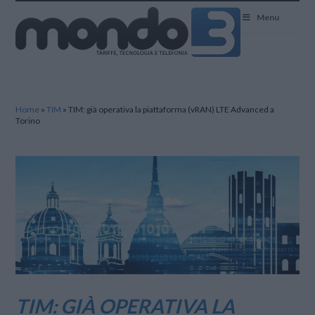
Mondo3
Menu
Home
»
TIM
»
TIM: già operativa la piattaforma (vRAN) LTE Advanced a
Torino
TIM: GIÀ OPERATIVA LA