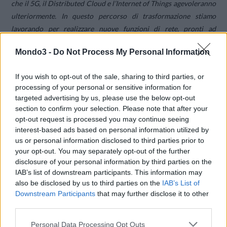
che il 5G, il Distributed Cloud e l’Internet of Things agevoleranno
ulteriormente. In questo percorso di trasformazione stiamo
lavorando per realizzare nuove funzioni di rete, pronti ad
affrontare altre sfide per raggiungere nuovi segmenti di mercato
Mondo3 -
Do Not Process My Personal Information
con tempestività ed efficienza.”
If you wish to opt-out of the sale, sharing to third parties, or
Federico Rigoni, Amministratore delegato di Ericsson in Italia,
processing of your personal or sensitive information for
afferma
:
“Il percorso con TIM, nostro partner di riferimento per
targeted advertising by us, please use the below opt-out
la realizzazione di soluzioni all’avanguardia, ci vede impegnati in
section to confirm your selection. Please note that after your
opt-out request is processed you may continue seeing
prima linea nel massimizzare l’efficienza e la flessibilità delle
interest-based ads based on personal information utilized by
soluzioni virtuali e ci porterà a rendere tangibile l’automazione
us or personal information disclosed to third parties prior to
delle nostre funzioni di Radio e Core Network in una rete fra le
your opt-out. You may separately opt-out of the further
più grandi in Europa. La nostra partnership sulla vRAN, di cui
disclosure of your personal information by third parties on the
TIM è pioniere a livello mondiale, dimostra nei fatti che
IAB’s list of downstream participants. This information may
also be disclosed by us to third parties on the
IAB’s List of
l’evoluzione verso il 5G è già iniziata, come prova il dispiegamento
Downstream Participants
that may further disclose it to other
avvenuto con successo a Torino. Stiamo lavorando a stretto
third parties.
contatto con TIM per estendere questa prima esperienza a livello
nazionale”.
Personal Data Processing Opt Outs