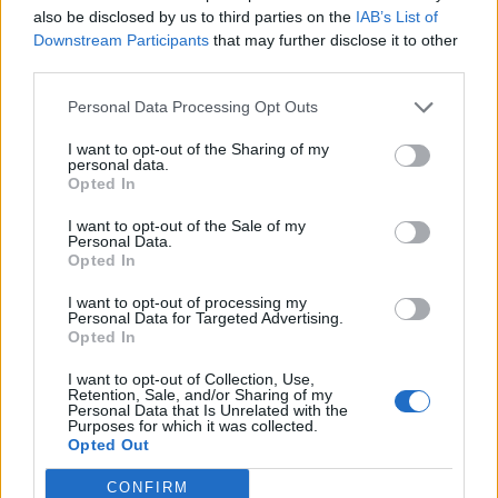
E-mail
LinkedIn
Facebook
also be disclosed by us to third parties on the
IAB’s List of
Downstream Participants
that may further disclose it to other
X
Mastodon
Telegram
third parties.
Personal Data Processing Opt Outs
WhatsApp
Stampa
Altro
I want to opt-out of the Sharing of my
personal data.
Opted In
I want to opt-out of the Sale of my
Personal Data.
LE MIGLIORI OFFERTE AMAZON
Opted In
I want to opt-out of processing my
Personal Data for Targeted Advertising.
Opted In
I want to opt-out of Collection, Use,
Retention, Sale, and/or Sharing of my
Personal Data that Is Unrelated with the
Purposes for which it was collected.
Opted Out
CONFIRM