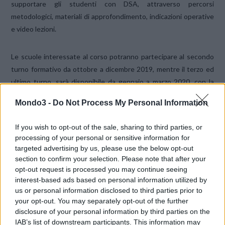
supportare gli studenti con DSA, attraverso percorsi
metodologici, materiali di approfondimento, indicazioni operative
e video lezioni.
Le scuole interessate al corso potranno partecipare al secondo
turno formativo da ottobre a dicembre 2019, mentre il terzo ed
ultimo turno, sarà disponibile da gennaio a marzo 2020, con la
scadenza delle iscrizioni al 31 dicembre 2019.
Mondo3 -
Do Not Process My Personal Information
Dislessia Amica Livello Avanzato è una componente di
If you wish to opt-out of the sale, sharing to third parties, or
Dislessia 2.0
, la piattaforma di Fondazione TIM che propone
processing of your personal or sensitive information for
un approccio digitale integrato ai Disturbi Specifici
targeted advertising by us, please use the below opt-out
section to confirm your selection. Please note that after your
dell’Apprendimento.
opt-out request is processed you may continue seeing
interest-based ads based on personal information utilized by
CS
us or personal information disclosed to third parties prior to
your opt-out. You may separately opt-out of the further
disclosure of your personal information by third parties on the
CONDIVIDI QUESTO ARTICOLO:
IAB’s list of downstream participants. This information may