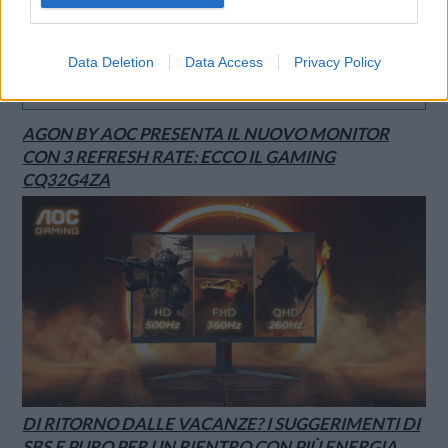
Data Deletion
Data Access
Privacy Policy
SMARTPHONE E NON SOLO: TECNOGAZZETTA
AGON BY AOC PRESENTA IL NUOVO MONITOR
CON 3 REFRESH RATE: ECCO IL GAMING
CQ32G4ZA
DI RITORNO DALLE VACANZE? I SUGGERIMENTI DI
SBS E PURO PER UN RIENTRO CON PIÙ ENERGIA