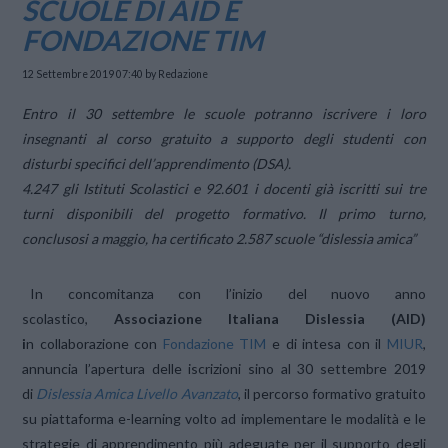
SCUOLE DI AID E
FONDAZIONE TIM
12 Settembre 2019 07:40
by Redazione
Entro il 30 settembre le scuole potranno iscrivere i loro
insegnanti al corso gratuito a supporto degli studenti con
disturbi specifici dell’apprendimento (DSA).
4.247 gli Istituti Scolastici e 92.601 i docenti già iscritti sui tre
turni disponibili del progetto formativo. Il primo turno,
conclusosi a maggio, ha certificato 2.587 scuole “dislessia amica”
In concomitanza con l’inizio del nuovo anno
scolastico,
Associazione Italiana Dislessia (AID)
i
n collaborazione con
Fondazione TIM
e di intesa con il
MIUR
,
annuncia l’apertura delle iscrizioni sino al 30 settembre 2019
di
Dislessia Amica Livello Avanzato
, il percorso formativo gratuito
su piattaforma e-learning volto ad implementare le modalità e le
strategie di apprendimento più adeguate per il supporto degli