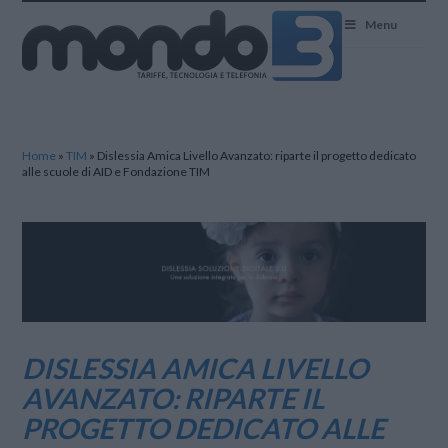
Mondo3
Menu
Home
»
TIM
»
Dislessia Amica Livello Avanzato: riparte il progetto dedicato
alle scuole di AID e Fondazione TIM
DISLESSIA AMICA LIVELLO
AVANZATO: RIPARTE IL
PROGETTO DEDICATO ALLE