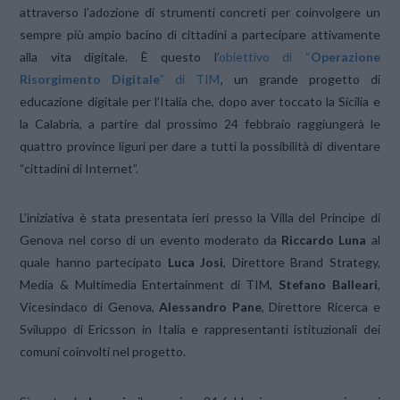
attraverso l’adozione di strumenti concreti per coinvolgere un
sempre più ampio bacino di cittadini a partecipare attivamente
alla vita digitale. È questo l’
obiettivo di “
Operazione
Risorgimento Digitale
” di TIM
, un grande progetto di
educazione digitale per l’Italia che, dopo aver toccato la Sicilia e
la Calabria, a partire dal prossimo 24 febbraio raggiungerà le
quattro province liguri per dare a tutti la possibilità di diventare
“cittadini di Internet”.
L’iniziativa è stata presentata ieri presso la Villa del Principe di
Genova nel corso di un evento moderato da
Riccardo Luna
al
quale hanno partecipato
Luca Josi
, Direttore Brand Strategy,
Media & Multimedia Entertainment di TIM,
Stefano Balleari
,
Vicesindaco di Genova,
Alessandro Pane
, Direttore Ricerca e
Sviluppo di Ericsson in Italia e rappresentanti istituzionali dei
comuni coinvolti nel progetto.