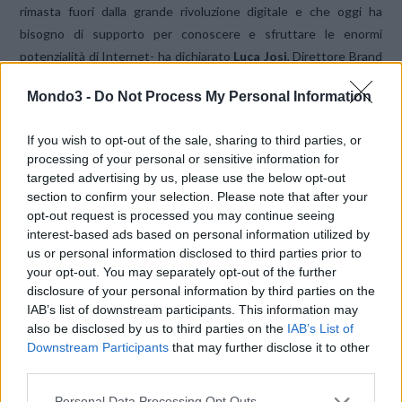
rimasta fuori dalla grande rivoluzione digitale e che oggi ha
bisogno di supporto per conoscere e sfruttare le enormi
potenzialità di Internet- ha dichiarato
Luca Josi
, Direttore Brand
Strategy,
Media & Multimedia Entertainment di TIM
–. Siamo
Mondo3 -
Do Not Process My Personal Information
felici di mettere a disposizione le nostre competenze con l’unico
obiettivo di migliorare la vita quotidiana delle persone,
If you wish to opt-out of the sale, sharing to third parties, or
sfruttando tutte le opportunità che oggi sono disponibili in rete.
processing of your personal or sensitive information for
La Liguria è una tappa importante del nostro progetto, che sta
targeted advertising by us, please use the below opt-out
attraversando tutta l’Italia, per accelerare la trasformazione
section to confirm your selection. Please note that after your
digitale. Nei comuni toccati dal tour realizzeremo un mix di corsi
opt-out request is processed you may continue seeing
interest-based ads based on personal information utilized by
in piazza e sessioni formative in aula personalizzati su diversi
us or personal information disclosed to third parties prior to
target di riferimento, coinvolgendo cittadini, imprese e pubbliche
your opt-out. You may separately opt-out of the further
amministrazioni”.
disclosure of your personal information by third parties on the
IAB’s list of downstream participants. This information may
also be disclosed by us to third parties on the
IAB’s List of
“Siamo di fronte a un progetto vasto e ambizioso di educazione,
Downstream Participants
that may further disclose it to other
formazione e diffusione della cultura digitale –
ha commentato il
third parties.
presidente di Regione Liguria
Giovanni Toti
–
che si inserisce
alla perfezione nell’ampio disegno che sta facendo dell’hi-tech
Personal Data Processing Opt Outs