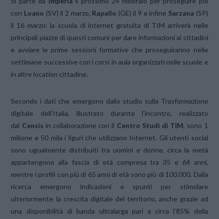
Si parte da
Imperia
il prossimo 24 febbraio per proseguire poi
con
Loano
(SV) il 2 marzo,
Rapallo
(GE) il 9 e infine
Sarzana
(SP)
il 16 marzo: la scuola di internet gratuita di TIM arriverà nelle
principali piazze di questi comuni per dare informazioni ai cittadini
e avviare le prime sessioni formative che proseguiranno nelle
settimane successive con i corsi in aula organizzati nelle scuole e
in altre location cittadine.
Secondo i dati che emergono dallo studio sulla Trasformazione
digitale dell’Italia, illustrato durante l’incontro, realizzato
dal
Censis
in collaborazione con il
Centro Studi di TIM
, sono 1
milione e 50 mila i liguri che utilizzano Internet. Gli utenti social
sono ugualmente distribuiti tra uomini e donne, circa la metà
appartengono alla fascia di età compresa tra 35 e 64 anni,
mentre i profili con più di 65 anni di età sono più di 100.000. Dalla
ricerca emergono indicazioni e spunti per stimolare
ulteriormente la crescita digitale del territorio, anche grazie ad
una disponibilità di banda ultralarga pari a circa l’85% della