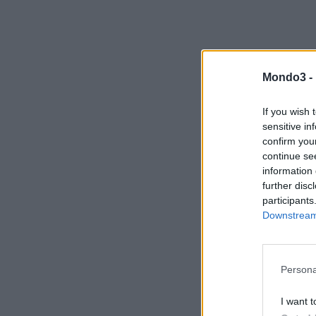
Mondo3 -
If you wish 
sensitive in
confirm you
continue se
information 
further disc
participants
Downstream 
Persona
I want t