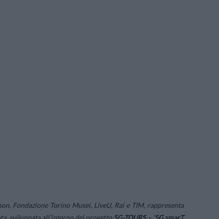
csson, Fondazione Torino Musei, LiveU, Rai e TIM, rappresenta
ta, sviluppata all’interno del progetto
5G-TOURS – ‘5G smarT