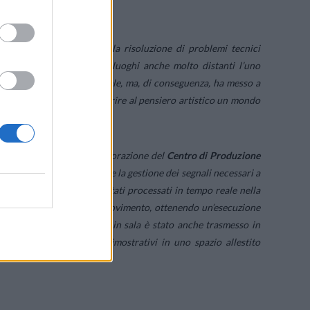
cepire un evento dal vivo.
’
i non solo ha consentito la risoluzione di problemi tecnici
ormers che si trovano in luoghi anche molto distanti l’uno
ra di essi e la regia centrale, ma, di conseguenza, ha messo a
ili e capaci per di più di aprire al pensiero artistico un mondo
Ricerche Rai
con la collaborazione del
Centro di Produzione
nienti dalle camere mobili e la gestione dei segnali necessari a
. Tutti i flussi dati sono stati processati in tempo reale nella
a virtuale degli artisti in movimento, ottenendo un’esecuzione
he apprezzato dal pubblico in sala è stato anche trasmesso in
 su alcuni smartphone dimostrativi in uno spazio allestito