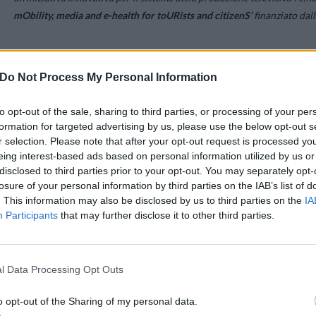
mObility, media and e-health for toURists and citizenS’
finanziato da
Musicisti e performers in movimento su diverse strade della città hann
così una serie di interazioni musicali e teatrali coinvolgenti come
Do Not Process My Personal Information
d’orchestra.
to opt-out of the sale, sharing to third parties, or processing of your per
formation for targeted advertising by us, please use the below opt-out s
L’E
nsemble Fiarì,
diretto da Marilena Solavagione, ha interagito dal 
r selection. Please note that after your opt-out request is processed y
con sincronizzazione di precisione musicale (quindi con un margine 
eing interest-based ads based on personal information utilized by us or
saxofonisti del ‘SaXemble’ di Zurigo e quattro giovani attori appena di
disclosed to third parties prior to your opt-out. You may separately opt-
ciascuno da una videocamera mobile 5G live di Rai, si sono mossi lib
losure of your personal information by third parties on the IAB’s list of
fronte all’ingresso del Palazzo e, ciascuno seguendo un percorso
. This information may also be disclosed by us to third parties on the
IA
Participants
that may further disclose it to other third parties.
terminare così l’esecuzione insieme agli altri, evidenziando così non
compatibilità artistica e tecnologica tra le due situazioni.
l Data Processing Opt Outs
‘
Grazie a questo esperimento
– spiega
Andrea Molino
– è
stato po
tecnologie della comunicazione vadano incontro a una nuova idea di sp
o opt-out of the Sharing of my personal data.
è solo ‘al servizio’ dell’idea spettacolare, ma contribuisce in modo 