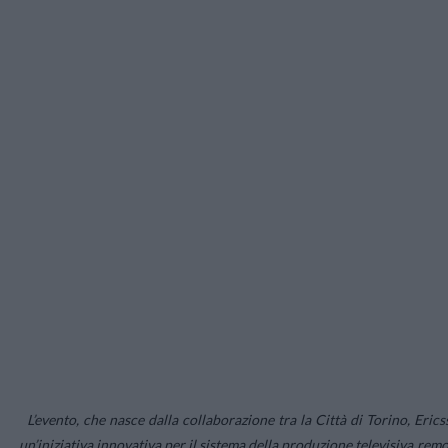
L’evento, che nasce dalla collaborazione tra la Città di Torino, Eri
un’iniziativa innovativa per il sistema della produzione televisiva remo