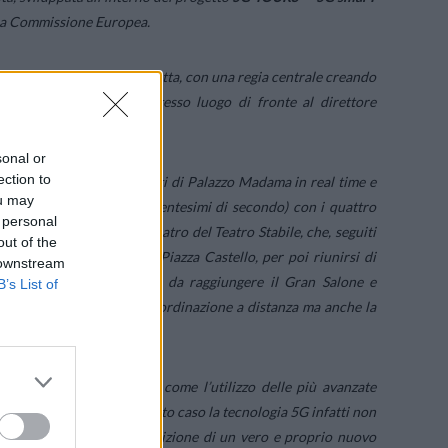
lla Commissione Europea.
o potuto collegarsi in diretta, con una regia centrale creando
 se fossero tutti nello stesso luogo di fronte al direttore
sonal or
ection to
Gran Salone dei Ricevimenti di Palazzo Madama in real time e
ou may
di errore inferiore ai 3 centesimi di secondo) con i quattro
 personal
plomati dalla Scuola di Teatro del Teatro Stabile, che, seguiti
out of the
eramente negli spazi di Piazza Castello, per poi riunirsi di
 downstream
 diverso, entrare in modo da raggiungere il Gran Salone e
B’s List of
 solo la precisione della coordinazione a distanza ma anche la
ssibile mettere in risalto come l’utilizzo delle più avanzate
ettacolo dal vivo. In questo caso la tecnologia 5G infatti non
attivo e integrato alla definizione di un vero e proprio nuovo