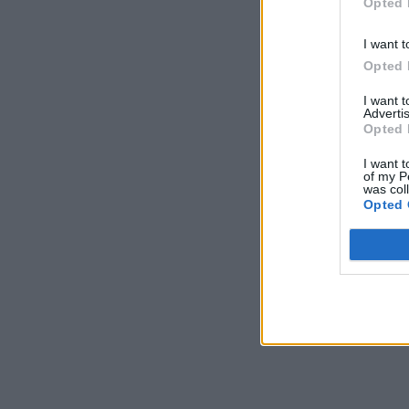
Opted 
I want t
Opted 
I want 
Advertis
Opted 
I want t
of my P
was col
Opted 