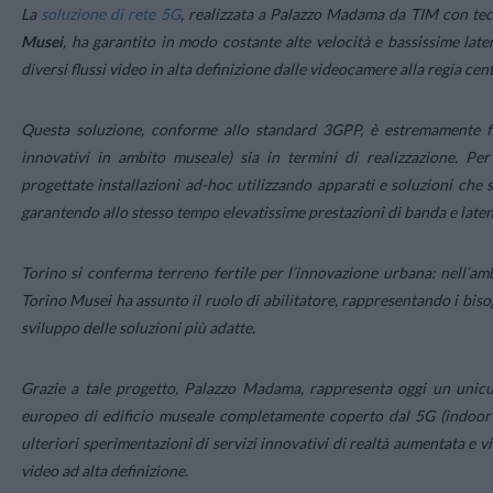
La
soluzione di rete 5G
, realizzata a Palazzo Madama da TIM con tec
Musei
, ha garantito in modo costante alte velocità e bassissime lat
diversi flussi video in alta definizione dalle videocamere alla regia cent
Questa soluzione, conforme allo standard 3GPP, è estremamente fless
innovativi in ambito museale) sia in termini di realizzazione. 
progettate installazioni ad-hoc utilizzando apparati e soluzioni che s
garantendo allo stesso tempo elevatissime prestazioni di banda e late
Torino si conferma terreno fertile per l’innovazione urbana: nell’a
Torino Musei ha assunto il ruolo di abilitatore, rappresentando i bisogn
sviluppo delle soluzioni più adatte.
Grazie a tale progetto, Palazzo Madama, rappresenta oggi un unicum
europeo di edificio museale completamente coperto dal 5G (indoor e
ulteriori sperimentazioni di servizi innovativi di realtà aumentata e v
video ad alta definizione.