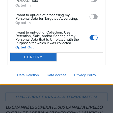
Personal Data.
Opted In
I want to opt-out of processing my
LE MIGLIORI OFFERTE AMAZON
Personal Data for Targeted Advertising.
Opted In
I want to opt-out of Collection, Use,
Retention, Sale, and/or Sharing of my
Personal Data that Is Unrelated with the
Purposes for which it was collected.
Opted Out
CONFIRM
Data Deletion
Data Access
Privacy Policy
SMARTPHONE E NON SOLO: TECNOGAZZETTA
LG CHANNELS SUPERA I 5.000 CANALI A LIVELLO
GLOBALE E ARRIVA A 37 PAESI CON IL LANCIO IN