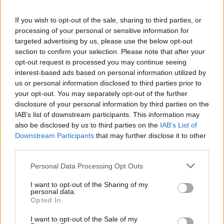
partecipare allo sviluppo della fibra ottica in Italia in un quadro di
competizione infrastrutturale.
If you wish to opt-out of the sale, sharing to third parties, or
processing of your personal or sensitive information for
targeted advertising by us, please use the below opt-out
Inoltre, accelera il superamento del digital divide sul territorio
section to confirm your selection. Please note that after your
nazionale e mette a disposizione di famiglie e imprese
opt-out request is processed you may continue seeing
connessioni ultra-broadband con velocità superiori a 1 Gigabit al
interest-based ads based on personal information utilized by
secondo.
us or personal information disclosed to third parties prior to
your opt-out. You may separately opt-out of the further
disclosure of your personal information by third parties on the
CS
IAB’s list of downstream participants. This information may
also be disclosed by us to third parties on the
IAB’s List of
Downstream Participants
that may further disclose it to other
CONDIVIDI QUESTO ARTICOLO:
third parties.
E-mail
LinkedIn
Facebook
Personal Data Processing Opt Outs
X
Mastodon
Telegram
I want to opt-out of the Sharing of my
personal data.
WhatsApp
Stampa
Altro
Opted In
I want to opt-out of the Sale of my