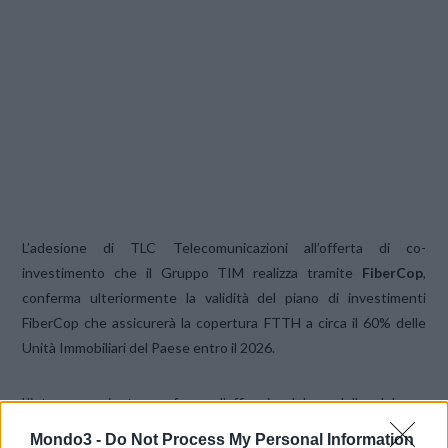
L’adesione di TLC Telecomunicazioni all’offerta di co-
investimento che il Gruppo TIM realizza tramite
FiberCop
,
conferma ulteriormente la validità del piano di investimenti
FiberCop che assicurerà la copertura FTTH a circa il 60% delle
Unità Immobiliari del Paese entro il 2026.
L’intesa raggiunta conferma l’efficacia del modello del co-
investimento che consente a tutti gli operatori interessati di
Mondo3 -
Do Not Process My Personal Information