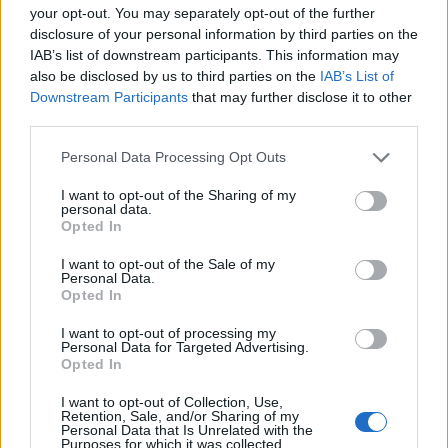
“Da sempre abbiamo messo la sicurezza tra le priorità per il
your opt-out. You may separately opt-out of the further
disclosure of your personal information by third parties on the
nostro territorio
– dichiara
Paolo Lambertini
, Sindaco di Cairo
IAB’s list of downstream participants. This information may
Montenotte –
e grazie alle innovative tecnologie che TIM ci
also be disclosed by us to third parties on the
IAB’s List of
metterà a disposizione saremo in grado di realizzare a Cairo un
Downstream Participants
that may further disclose it to other
modello di servizi da Smart City. La buona politica quando
third parties.
incontra importanti partner industriali è in grado di dare
Personal Data Processing Opt Outs
concreti esempi di efficacia ed efficienza”.
I want to opt-out of the Sharing of my
personal data.
“Siamo lieti di collaborare con il comune di Cairo Montenotte per
Opted In
sostenerlo nella sua trasformazione in città innovativa e sempre
I want to opt-out of the Sale of my
più smart
– sottolinea C
laudio Pellegrini,
Responsabile Sales
Personal Data.
Local Government, Health & Education di TIM -.
Un modello di
Opted In
smart city dove la tecnologia non è il fine ma lo strumento
I want to opt-out of processing my
attraverso cui si rendono i servizi intelligenti per migliorare la
Personal Data for Targeted Advertising.
Opted In
qualità di vita dei cittadini, delle imprese che vi operano e dei
turisti. Con questo progetto innovativo ci confermiamo partner
I want to opt-out of Collection, Use,
Retention, Sale, and/or Sharing of my
di riferimento per la digitalizzazione anche attraverso lo sviluppo
Personal Data that Is Unrelated with the
di soluzioni tecnologiche innovative a beneficio delle
Purposes for which it was collected.