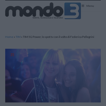
Mondo3
Menu
Home
»
TIM
»
TIM 5G Power, lo spot tv con il volto di Federica Pellegrini