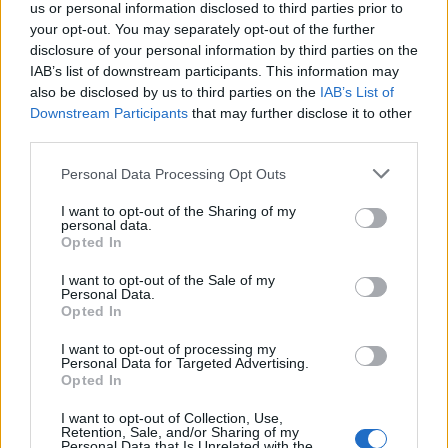
us or personal information disclosed to third parties prior to
your opt-out. You may separately opt-out of the further
disclosure of your personal information by third parties on the
IAB’s list of downstream participants. This information may
also be disclosed by us to third parties on the
IAB’s List of
Downstream Participants
that may further disclose it to other
third parties.
Lo spot esprime inoltre l’importanza della velocità e della
sicurezza nella navigazione in rete e il nuovo servizio di
Personal Data Processing Opt Outs
assistenza dedicata (119).
I want to opt-out of the Sharing of my
Ritmato dalla
nuova hit dei Måneskin ‘Supermodel’,
lo spot
personal data.
(durata 30” e 20”) è on air sulle principali emittenti nazionali e sul
Opted In
web con una videostrategy dedicata.
I want to opt-out of the Sale of my
Personal Data.
Opted In
CREDITI
I want to opt-out of processing my
Regia:
Miguel Usandivaras
Personal Data for Targeted Advertising.
Casa di produzione:
Think Cattleya
Opted In
GM&Executive Producer:
Martino Benvenuti
I want to opt-out of Collection, Use,
Direttore della fotografia:
Roman Martinez
Retention, Sale, and/or Sharing of my
Personal Data that Is Unrelated with the