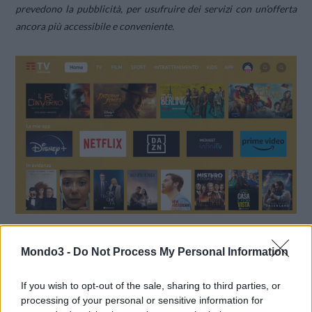
prevedono la pubblicità, per usufruire dei servizi con un’offerta
ancora più accessibile e conveniente.
Mondo3 -
Do Not Process My Personal Information
Solo con TimVision sarà possibile combinare in un’unica offerta
If you wish to opt-out of the sale, sharing to third parties, or
il piano di Disney+ o Netflix più adeguato alle proprie esigenze di
processing of your personal or sensitive information for