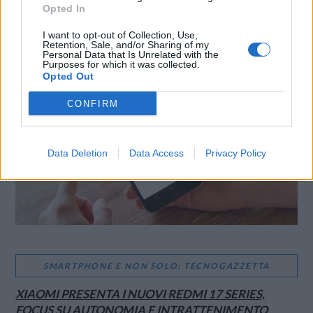
Opted In
I want to opt-out of Collection, Use,
Retention, Sale, and/or Sharing of my
LE MIGLIORI OFFERTE AMAZON
Personal Data that Is Unrelated with the
Purposes for which it was collected.
Opted Out
CONFIRM
Data Deletion
Data Access
Privacy Policy
SMARTPHONE E NON SOLO: TECNOGAZZETTA
XIAOMI PRESENTA I NUOVI REDMI 17 SERIES,
FOCUS SU AUTONOMIA E INTRATTENIMENTO