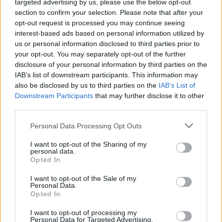
targeted advertising by us, please use the below opt-out
intrattenimento scegliendo, in qualsiasi momento e con la
section to confirm your selection. Please note that after your
massima flessibilità, fra tutti quelli disponibili.
opt-out request is processed you may continue seeing
interest-based ads based on personal information utilized by
L’accordo conferma e rafforza il
posizionamento di TimVision
us or personal information disclosed to third parties prior to
your opt-out. You may separately opt-out of the further
come la piattaforma streaming più completa del panorama
disclosure of your personal information by third parties on the
televisivo italiano, che offre il meglio dell’intrattenimento per
IAB’s list of downstream participants. This information may
tutta la famiglia, lo sport e tutto il calcio nazionale e
also be disclosed by us to third parties on the
IAB’s List of
internazionale. I contenuti sono disponibili su un unico decoder,
Downstream Participants
that may further disclose it to other
il TimVision Box, incluso in tutte le offerte.
third parties.
Personal Data Processing Opt Outs
CONDIVIDI QUESTO ARTICOLO:
I want to opt-out of the Sharing of my
E-mail
LinkedIn
Facebook
personal data.
Opted In
X
Mastodon
Telegram
I want to opt-out of the Sale of my
Personal Data.
WhatsApp
Stampa
Altro
Opted In
I want to opt-out of processing my
Personal Data for Targeted Advertising.