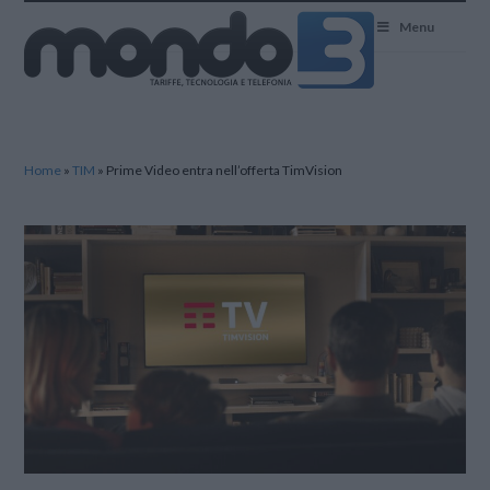
Mondo3
Menu
Home
»
TIM
»
Prime Video entra nell’offerta TimVision