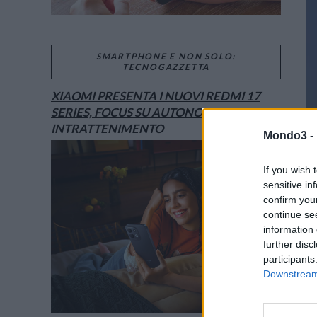
SMARTPHONE E NON SOLO:
TECNOGAZZETTA
XIAOMI PRESENTA I NUOVI REDMI 17
SERIES, FOCUS SU AUTONOMIA E
INTRATTENIMENTO
Mondo3 -
If you wish 
sensitive in
confirm you
continue se
information 
further disc
participants
Downstream 