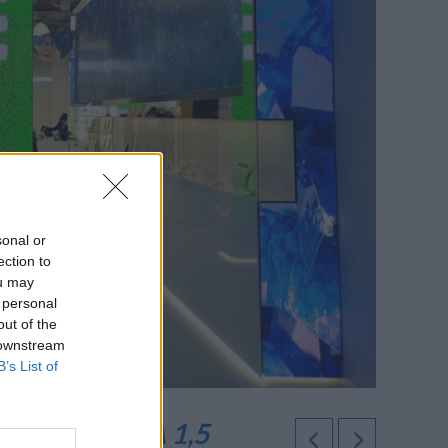
sonal or
ection to
ou may
 personal
out of the
 downstream
B’s List of
O PONTE DA 1,5