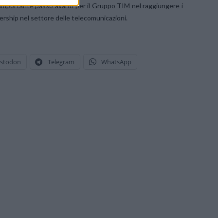
importante passo avanti per il Gruppo TIM nel raggiungere i
adership nel settore delle telecomunicazioni.
stodon
Telegram
WhatsApp