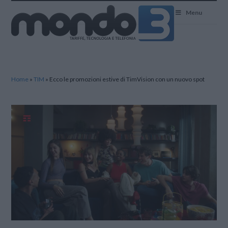
Mondo3
Menu
Home
»
TIM
»
Ecco le promozioni estive di TimVision con un nuovo spot