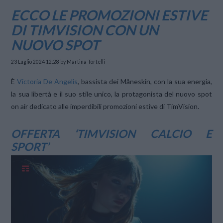
ECCO LE PROMOZIONI ESTIVE
DI TIMVISION CON UN
NUOVO SPOT
23 Luglio 2024 12:28
by Martina Tortelli
È
Victoria De Angelis
, bassista dei Måneskin, con la sua energia,
la sua libertà e il suo stile unico, la protagonista del nuovo spot
on air dedicato alle imperdibili promozioni estive di TimVision.
OFFERTA ‘TIMVISION CALCIO E
SPORT’