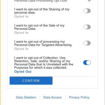
Personal Data Processing Opt Outs
I want to opt-out of the Sharing of my
personal data.
CREDITI
Opted In
Casa di Produzione: Armosia Italia
I want to opt-out of the Sale of my
General Manager – Executive Producer: Emanuele Cadeddu
Personal Data.
Regia: Davide Vicari
Opted In
DOP: Leonardo Mirabilia
I want to opt-out of processing my
Post Produzione: Frame by Frame
Personal Data for Targeted Advertising.
Opted In
Agenzia: Havas Italia
CONDIVIDI QUESTO ARTICOLO:
I want to opt-out of Collection, Use,
Retention, Sale, and/or Sharing of my
E-mail
LinkedIn
Facebook
Personal Data that Is Unrelated with the
Purposes for which it was collected.
Opted Out
X
Mastodon
Telegram
CONFIRM
WhatsApp
Stampa
Altro
Data Deletion
Data Access
Privacy Policy