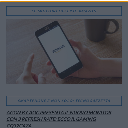
LE MIGLIORI OFFERTE AMAZON
SMARTPHONE E NON SOLO: TECNOGAZZETTA
AGON BY AOC PRESENTA IL NUOVO MONITOR
CON 3 REFRESH RATE: ECCO IL GAMING
CQ32G4ZA