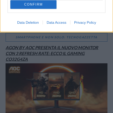
CONFIRM
Data Deletion
Data Access
Privacy Policy
SMARTPHONE E NON SOLO: TECNOGAZZETTA
AGON BY AOC PRESENTA IL NUOVO MONITOR
CON 3 REFRESH RATE: ECCO IL GAMING
CQ32G4ZA