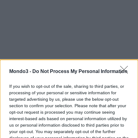
Mondo3 -
Do Not Process My Personal Information
If you wish to opt-out of the sale, sharing to third parties, or
processing of your personal or sensitive information for
targeted advertising by us, please use the below opt-out
section to confirm your selection. Please note that after your
SCARICA
opt-out request is processed you may continue seeing
interest-based ads based on personal information utilized by
Vodafone My Network per iOS
–
Vodafone My Network per
us or personal information disclosed to third parties prior to
Android
your opt-out. You may separately opt-out of the further
disclosure of your personal information by third parties on the